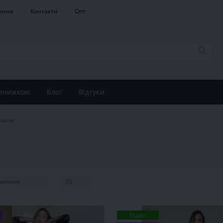
ення
Контакти
Опт
 знижкою
Блог
Відгуки
живом
Відео