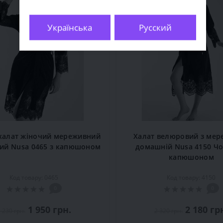
Акція
Продано
Українська
Русский
халат жіночий мереживний
Халат велюровий з ме
ий Nusa 0465 з капюшоном
домашній Nusa 4150 Чо
капюшоном
Код товару: 0465
Код товару: 4150
0
0
1 950 грн.
2 180 гр
 230 грн.
2 320 грн.