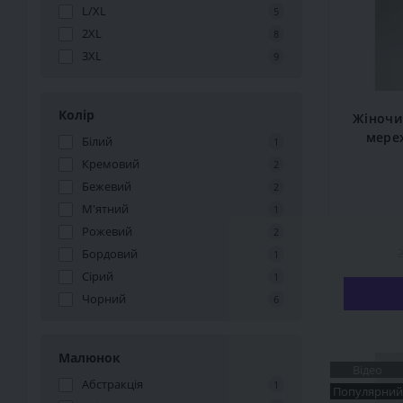
L/XL
5
2XL
8
3XL
9
Колір
Жіночи
мере
Білий
1
Кремовий
2
Бежевий
2
М'ятний
1
Рожевий
2
2
Бордовий
1
Сірий
1
Чорний
6
Малюнок
Відео
Абстракція
1
Популярний