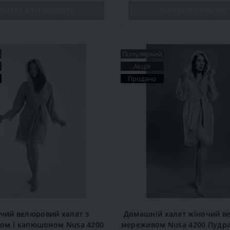
НЕМАЄ В НАЯВНОСТІ
НЕМАЄ В НАЯВНОС
Популярний
Акція
Продано
чий велюровий халат з
Домашній халат жіночий в
ом і капюшоном Nusa 4200
мереживом Nusa 4200 Пудр