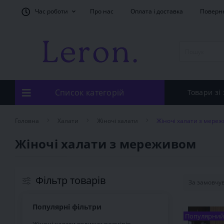
Час роботи
Про нас
Оплата і доставка
Поверн
Список категорій
Товари зі
Головна
Халати
Жіночі халати
Жіночі халати з мере
Жіночі халати з мереживом
Фільтр товарів
Популярні фільтри
Популярний