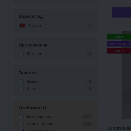
Відеоогляд
З відео
7
Відео
Популярний
Призначення
Акція
Домашні
16
Тканина
Велюр
10
Шовк
6
Особливості
Без капюшона
+112
З капюшоном
+178
Шовковий 