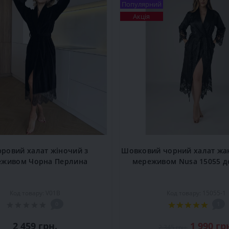
Популярний
Акція
ровий халат жіночий з
Шовковий чорний халат жак
еживом Чорна Перлина
мереживом Nusa 15055 
Код товару: V01B
Код товару: 15055-1
0
1
2 459 грн.
1 990 гр
2 345 грн.