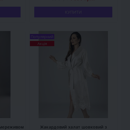
КУПИТИ
Популярний
Акція
 мереживом
Жакардовий халат шовковий з