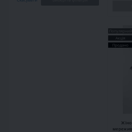
Популярний
Акція
Продано
Жіно
мережив