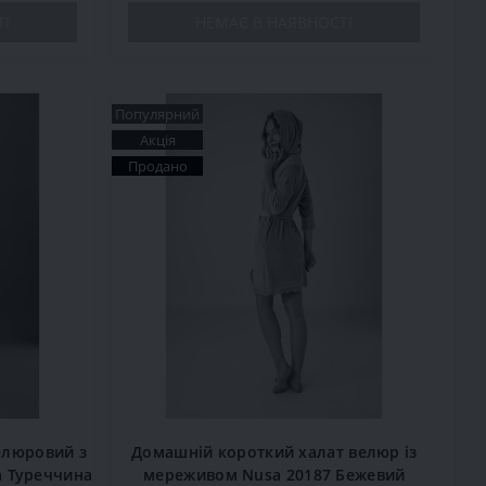
ТІ
НЕМАЄ В НАЯВНОСТІ
Популярний
Акція
Продано
елюровий з
Домашній короткий халат велюр із
а Туреччина
мереживом Nusa 20187 Бежевий