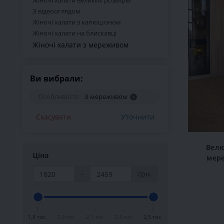
Жіночі халати великих розмірів
З відеооглядом
Жіночі халати з капюшоном
Жіночі халати на блискавці
Жіночі халати з мереживом
Ви вибрали:
Особливості:
З мереживом
Скасувати
Уточнити
Велю
Ціна
мер
-
грн.
1,8 тис.
2,0 тис.
2,1 тис.
2,3 тис.
2,5 тис.