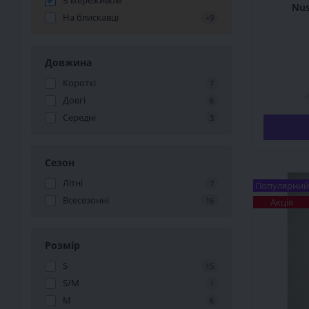
З мереживом
Nu
На блискавці
+9
Довжина
Короткі
7
2
Довгі
6
Середні
3
Сезон
Літні
7
Популярний
Всесезонні
16
Акція
Розмір
S
15
S/M
1
M
6