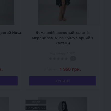
довгий Nusa
Домашній шовковий халат із
а
мереживом Nusa 15075 Чорний з
Квітами
Код товару: 15075
0
н.
1 950 грн.
2 345 грн.
КУПИТИ
Відео
Популярний