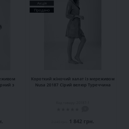
Акція
Продано
реживом
Короткий жіночий халат із мереживом
рний з
Nusa 20187 Сірий велюр Туреччина
Код товару: 20187-1
0
н.
1 842 грн.
2 245 грн.