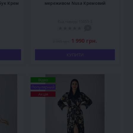
бук Крем
мереживом Nusa Кремовий
Код товару: 15055-3
0
1 990 грн.
2 345 грн.
КУПИТИ
Відео
Популярний
Акція