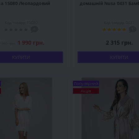
sa 15080 Леопардовий
домашній Nusa 0431 Бам
Код товару: 15080
Код товару: 0431
0
1
1 990 грн.
2 315 грн.
 345 грн.
КУПИТИ
КУПИТИ
Популярний
Акція