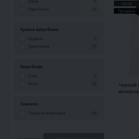
Квіти
1
Акція
Однотонні
14
Продано
Країна виробник
Україна
1
Туреччина
15
Виробник
Cosy
1
Nusa
15
Чорний 
велюров
Знижка
Тільки зі знижками
14
2
Скасувати
Виберіть фільтри