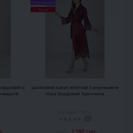
Популярний
Акція
ардовий із
Шовковий халат жіночий з мереживом
домашній
Nusa Бордовий Туреччина
Код товару: 15055-2
0
н.
1 990 грн.
2 345 грн.