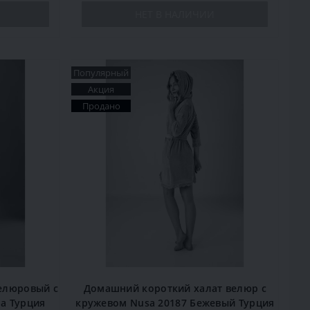
НЕТ В НАЛИЧИИ
Популярный
Акция
Продано
елюровый с
Домашний короткий халат велюр с
а Турция
кружевом Nusa 20187 Бежевый Турция