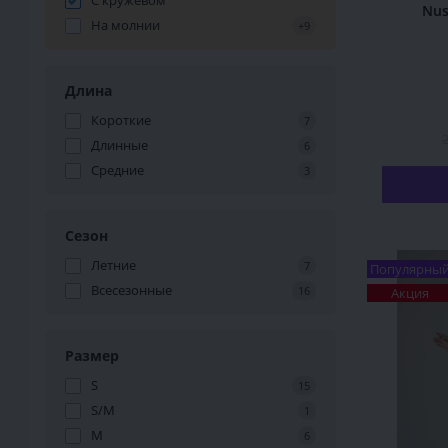
С кружевом
Nus
На молнии
+9
Длина
Короткие
7
2
Длинные
6
Средние
3
Сезон
Летние
7
Популярны
Всесезонные
16
Акция
Размер
S
15
S/M
1
M
6