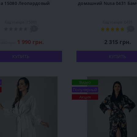
a 15080 Леопардовый
домашний Nusa 0431 Бам
Код товара: 15080
Код товара: 0431
0
1
1 990 грн.
2 315 грн.
 345 грн.
КУПИТЬ
КУПИТЬ
й
Видео
Популярный
Акция