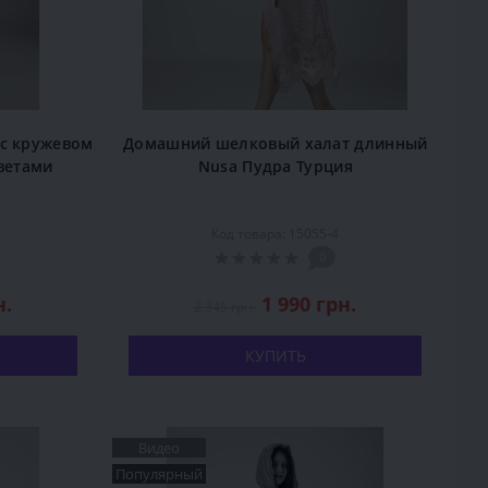
с кружевом
Домашний шелковый халат длинный
ветами
Nusa Пудра Турция
Код товара: 15055-4
0
н.
1 990 грн.
2 345 грн.
КУПИТЬ
Видео
Популярный