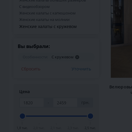
Женские халаты больших размеров
С видеообзором
Женские халаты с капюшоном
Женские халаты на молнии
Женские халаты с кружевом
Вы выбрали:
Особенности:
С кружевом
Сбросить
Уточнить
Велюровый
Цена
-
грн.
1,8 тыс.
2,0 тыс.
2,1 тыс.
2,3 тыс.
2,5 тыс.