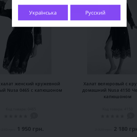
Акция
Продано
Українська
Русский
халат женский кружевной
Халат велюровый с кр
ый Nusa 0465 с капюшоном
домашний Nusa 4150 Ч
капюшоном
Код товара: 0465
Код товара: 4150
0
0
1 950 грн.
2 180 гр
 230 грн.
2 320 грн.