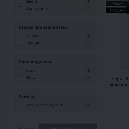
Цветы
1
Акция
Однотонные
14
Продано
Страна производитель
Украина
1
Турция
15
Производитель
Cosy
1
Nusa
15
Черный 
велюров
Скидка
Только со cкидками
14
2
Сбросить
Выберите фильтры