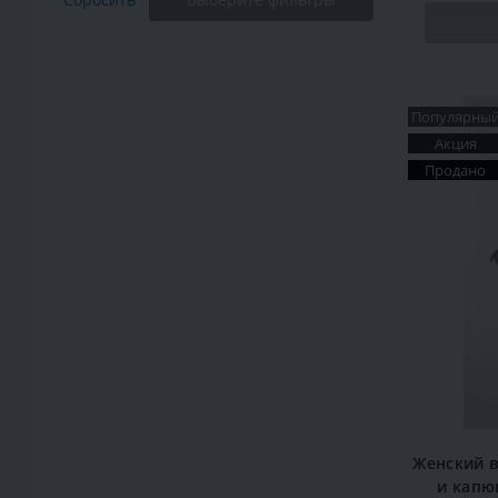
Популярны
Акция
Продано
Женский в
и капю