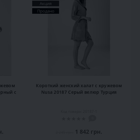
Акция
Продано
ужевом
Короткий женский халат с кружевом
ерный с
Nusa 20187 Серый велюр Турция
Код товара: 20187-1
0
н.
1 842 грн.
2 245 грн.