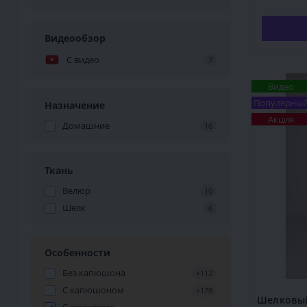
Видеообзор
С видео
7
Видео
Популярны
Назначение
Акция
Домашние
16
Ткань
Велюр
10
Шелк
6
Особенности
Без капюшона
+112
С капюшоном
+178
Шелковый