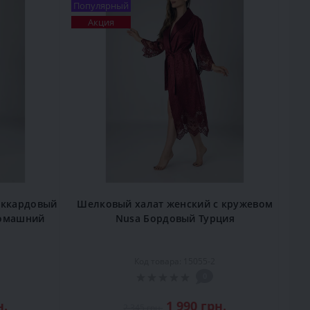
Популярный
Акция
аккардовый
Шелковый халат женский с кружевом
домашний
Nusa Бордовый Турция
Код товара: 15055-2
0
н.
1 990 грн.
2 345 грн.