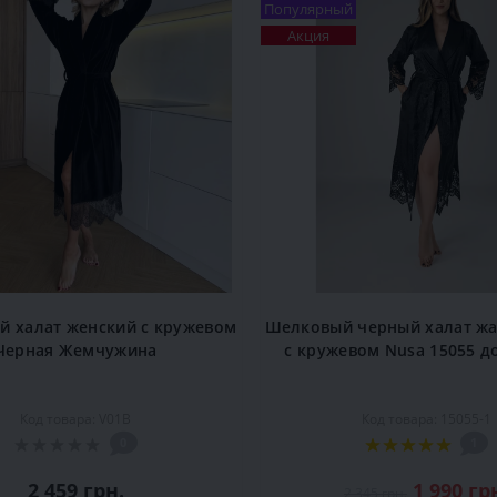
Популярный
Акция
 халат женский с кружевом
Шелковый черный халат ж
Черная Жемчужина
с кружевом Nusa 15055 
Код товара: V01B
Код товара: 15055-1
0
1
2 459 грн.
1 990 гр
2 345 грн.