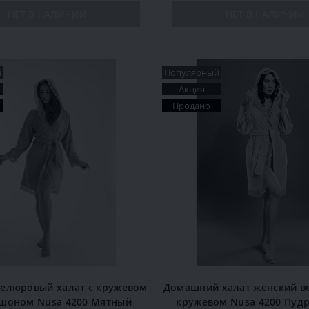
НЕТ В НАЛИЧИИ
НЕТ В НАЛИЧИИ
й
Популярный
Акция
Продано
елюровый халат с кружевом
Домашний халат женский в
шоном Nusa 4200 Мятный
кружевом Nusa 4200 Пудр