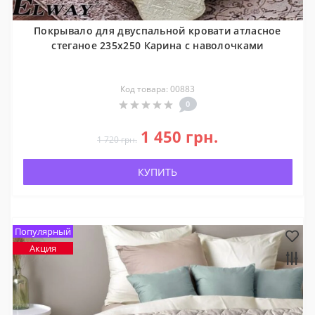
Українська
Русский
Покрывало для двуспальной кровати атласное
стеганое 235x250 Карина с наволочками
Код товара: 00883
0
1 450 грн.
1 720 грн.
КУПИТЬ
Популярный
Акция