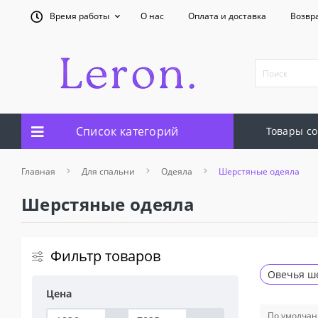
Время работы
О нас
Оплата и доставка
Возвр
Список категорий
Товары со
Главная
Для спальни
Одеяла
Шерстяные одеяла
Шерстяные одеяла
Фильтр товаров
Овечья ш
Цена