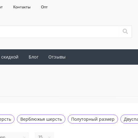
ат
Контакты
Опт
 скидкой
Блог
Отзывы
ерсть
Верблюжья шерсть
Полуторный размер
Двусп