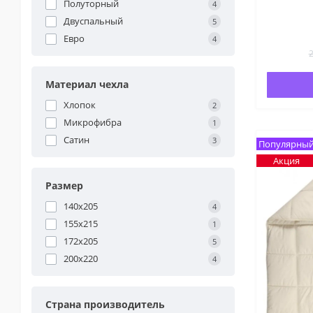
Полуторный
4
Двуспальный
5
Евро
4
2
Материал чехла
Хлопок
2
Микрофибра
1
Сатин
3
Популярны
Акция
Размер
140x205
4
155x215
1
172x205
5
200x220
4
Страна производитель