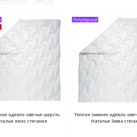
й
Популярный
ное одеяло овечья шерсть
Теплое зимнее одеяло ове
талья люкс стеганое
Наталья Зима стега