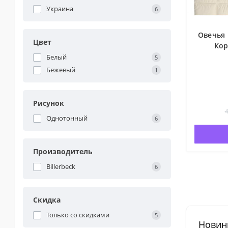
Украина
6
Овечья
Цвет
Кор
Белый
5
Бежевый
1
Рисунок
4
Однотонный
6
Производитель
Billerbeck
6
Скидка
Только со cкидками
5
Новин