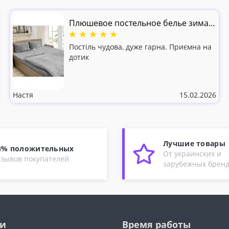
Плюшевое постельное белье зима-
лето Шарпей Серебро велсофт+бязь
Постіль чудова, дуже гарна. Приємна на
дотик
Настя
15.02.2026
Лучшие товары
8% положительных
От украинских и
тзывов покупателей
зарубежных брен
ии
Время работы