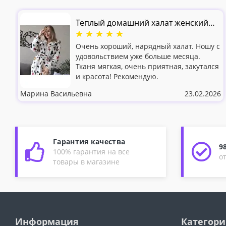
Теплый домашний халат женский
Цветные Бабочки микрофибра
Очень хороший, нарядный халат. Ношу с
удовольствием уже больше месяца.
Тканя мягкая, очень приятная, закутался
и красота! Рекомендую.
Марина Васильевна
23.02.2026
Гарантия качества
9
100% гарантия на все
о
товары в магазине
Информация
Категор