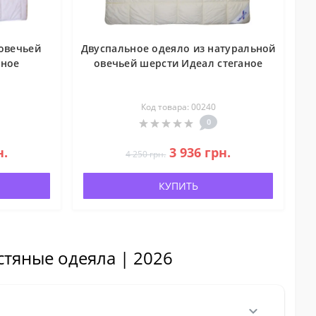
овечьей
Двуспальное одеяло из натуральной
аное
овечьей шерсти Идеал стеганое
Код товара: 00240
0
н.
3 936 грн.
4 250 грн.
КУПИТЬ
тяные одеяла | 2026