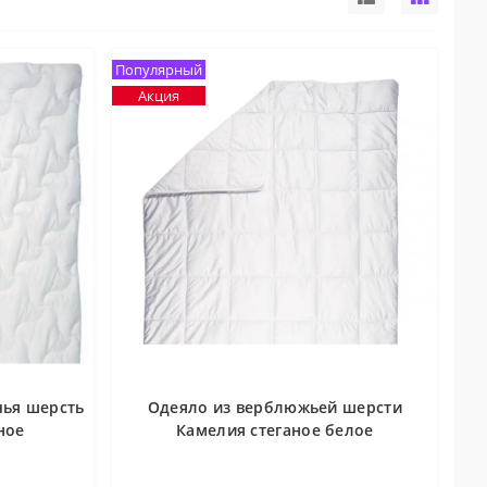
Популярный
Акция
чья шерсть
Одеяло из верблюжьей шерсти
ное
Камелия стеганое белое