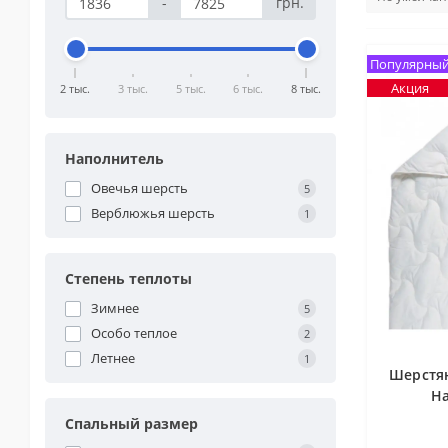
-
грн.
Популярны
Акция
2 тыс.
3 тыс.
5 тыс.
6 тыс.
8 тыс.
Наполнитель
Овечья шерсть
5
Верблюжья шерсть
1
Степень теплоты
Зимнее
5
Особо теплое
2
Летнее
1
Шерстя
На
Спальный размер