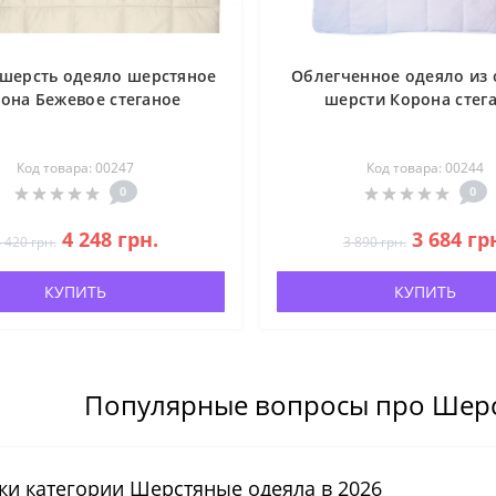
 шерсть одеяло шерстяное
Облегченное одеяло из 
она Бежевое стеганое
шерсти Корона стег
×
Код товара: 00247
Код товара: 00244
Оберіть мову
0
0
4 248 грн.
3 684 гр
 420 грн.
3 890 грн.
Українська
Русский
КУПИТЬ
КУПИТЬ
Популярные вопросы про Шерс
ки категории Шерстяные одеяла в 2026