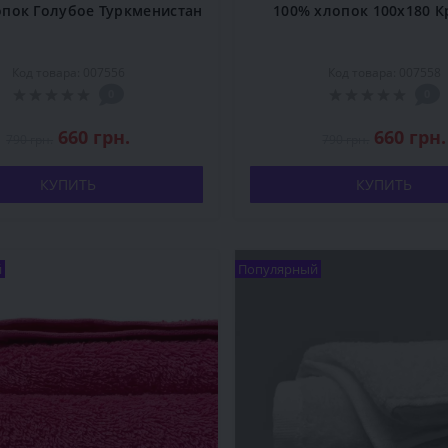
опок Голубое Туркменистан
100% хлопок 100x180 К
Код товара: 007556
Код товара: 007558
0
0
660 грн.
660 грн.
790 грн.
790 грн.
КУПИТЬ
КУПИТЬ
й
Популярный