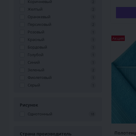
Коричневый
2
Желтый
2
Оранжевый
1
Персиковый
2
Розовый
1
Акция
Красный
1
Бордовый
1
Голубой
1
Синий
1
Зеленый
2
Фиолетовый
1
Серый
1
Рисунок
Однотонный
18
Полотенц
Страна производитель