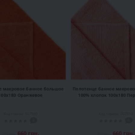
е махровое банное большое
Полотенце банное махров
100x180 Оранжевое
100% хлопок 100x180 Пе
Код товара: 007560
Код товара: 007559
0
0
660 грн.
660 грн.
790 грн.
790 грн.