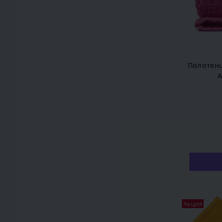
Полотенц
A
Акция