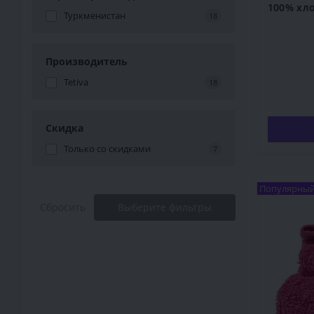
100% хл
Туркменистан
18
Производитель
Tetiva
18
Скидка
Только со cкидками
7
Популярны
Сбросить
Выберите фильтры