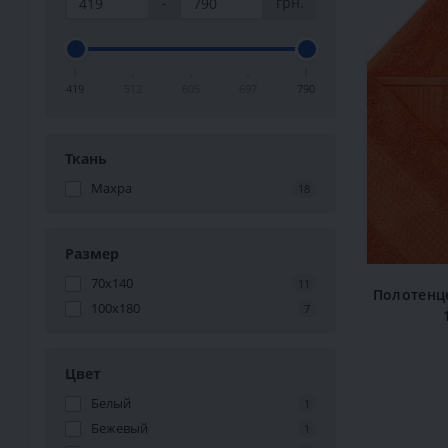
-
грн.
419
512
605
697
790
Ткань
Махра
18
Размер
70x140
11
Полотенц
100х180
7
Цвет
Белый
1
Бежевый
1