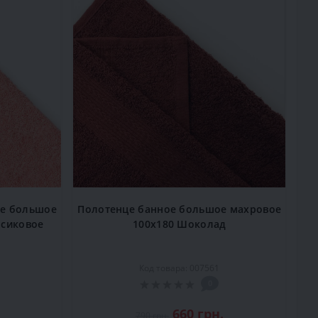
ое большое
Полотенце банное большое махровое
рсиковое
100x180 Шоколад
Код товара: 007561
0
660 грн.
790 грн.