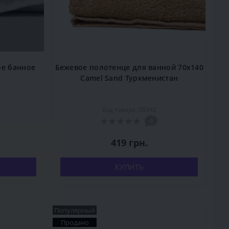
ое банное
Бежевое полотенце для ванной 70x140
Camel Sand Туркменистан
Код товара: 00342
0
419 грн.
КУПИТЬ
Популярный
Продано