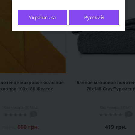
Українська
Русский
олотенце махровое большое
Банное махровое полотен
 хлопок 100x180 Желтое
70x140 Gray Туркмен
Код товара: 007562
Код товара: 00347
0
0
660 грн.
419 грн.
790 грн.