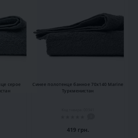
це серое
Синее полотенце банное 70x140 Marine
истан
Туркменистан
Код товара: 00341
0
419 грн.