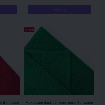
КУПИТЬ
Акция
ое большое
Махровое банное полотенце большое