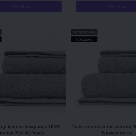
КУПИТЬ
КУПИТЬ
й
Популярный
Продано
це банное махровое 100%
Полотенце банное желтое 70
лопок 70x140 Peach
Туркменистан