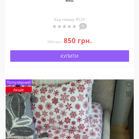
Red
Код товару: R129
0
850 грн.
986 грн.
КУПИТИ
Популярний
Акція