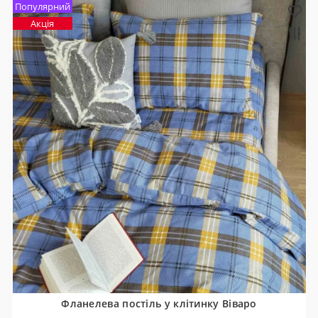
Популярний
Акція
Фланелева постіль у клітинку Віваро