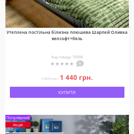
Утеплена постільна білизна плюшева Шарпей Оливка
велсофт+бязь
Код товару: 70008
0
1 440 грн.
1 820 грн.
КУПИТИ
Популярний
Акція