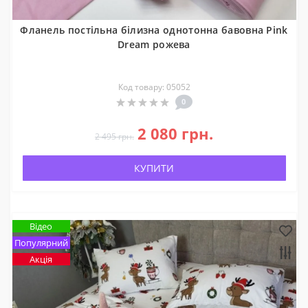
Фланель постільна білизна однотонна бавовна Pink
Dream рожева
Код товару: 05052
0
2 080 грн.
2 495 грн.
КУПИТИ
Відео
Популярний
Акція