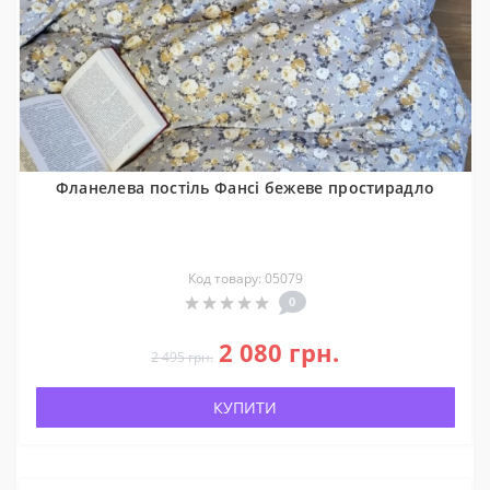
Фланелева постіль Фансі бежеве простирадло
Код товару: 05079
0
2 080 грн.
2 495 грн.
КУПИТИ