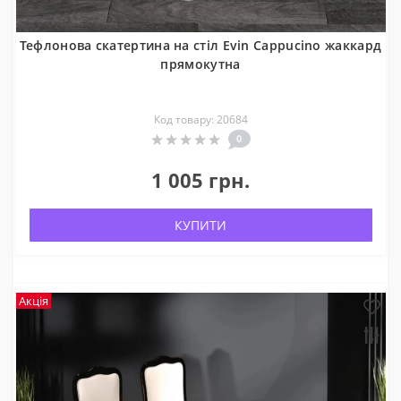
Українська
Русский
Тефлонова скатертина на стіл Evin Cappucino жаккард
прямокутна
Код товару: 20684
0
1 005 грн.
КУПИТИ
Акція