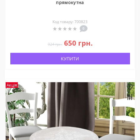
прямокутна
Код товару: 700823
0
650 грн.
924 грн.
КУПИТИ
Акція