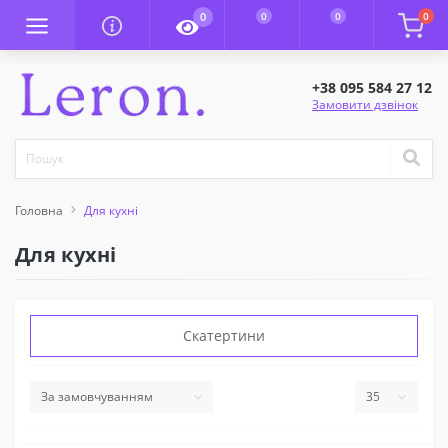
0
0
0
0
+38 095 584 27 12
Замовити дзвінок
Головна
Для кухні
Для кухні
Скатертини