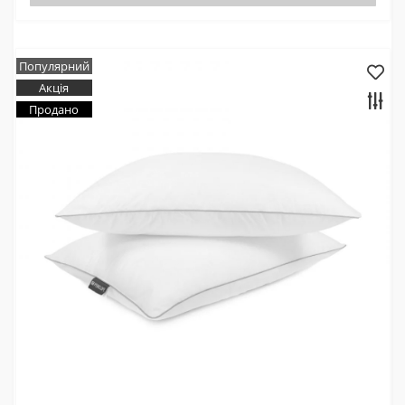
Популярний
Акція
Продано