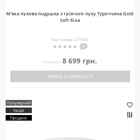
М'яка пухова подушка з гусячого пуху Туреччина Gold
Soft біла
Код товару: 2274326
0
8 699 грн.
9 720 грн.
НЕМАЄ В НАЯВНОСТІ
Популярний
Акція
Продано