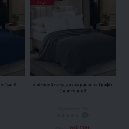
Акція
о Синій
Флісовий плед для вкривання Графіт
Однотонний
Код товару: 81994
0
640 грн.
850 грн.