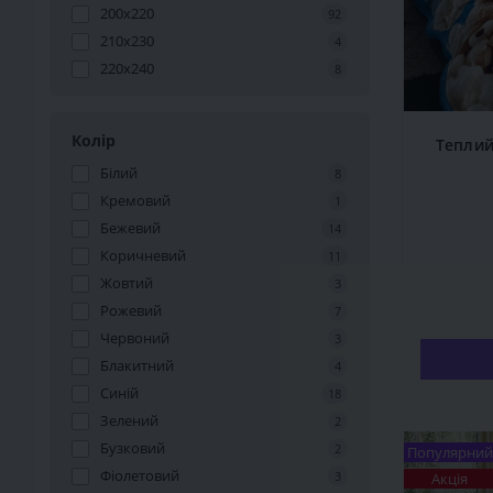
200х220
92
210x230
4
220x240
8
Колір
Теплий
Білий
8
Кремовий
1
Бежевий
14
Коричневий
11
Жовтий
3
Рожевий
7
Червоний
3
Блакитний
4
Синій
18
Зелений
2
Бузковий
2
Популярний
Фіолетовий
3
Акція