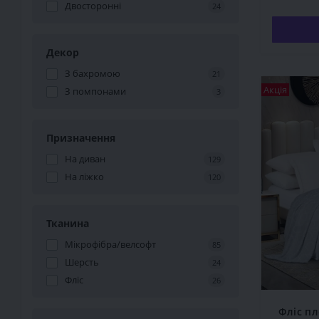
Двосторонні
24
Декор
З бахромою
21
Акція
З помпонами
3
Призначення
На диван
129
На ліжко
120
Тканина
Мікрофібра/велсофт
85
Шерсть
24
Фліс
26
Фліс пл