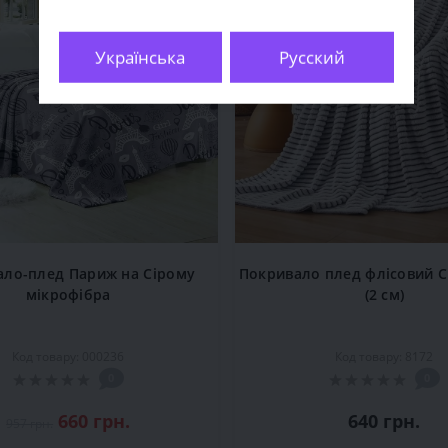
Українська
Русский
ало-плед Париж на Сірому
Покривало плед флісовий С
мікрофібра
(2 см)
Код товару: 000236
Код товару: 8172
0
0
660 грн.
640 грн.
957 грн.