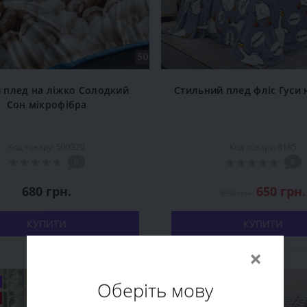
 плед на ліжко Солодкий
Стильний плед фліс Гуси 
Сон мікрофібра
Код товару: 500320
Код товару: 8185
0
0
680 грн.
650 грн.
890 грн.
КУПИТИ
КУПИТИ
×
Оберіть мову