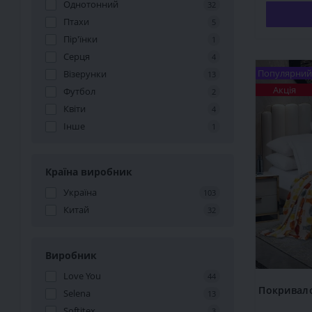
Однотонний
32
Птахи
5
Пір'їнки
1
Серця
4
Популярний
Візерунки
13
Акція
Футбол
2
Квіти
4
Інше
1
Країна виробник
Україна
103
Китай
32
Виробник
Love You
44
Покривало
Selena
13
Softitex
3