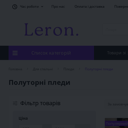
Час роботи
Про нас
Оплата і доставка
Поверн
Список категорій
Товари зі
Головна
Для спальні
Пледи
Полуторні пледи
Полуторні пледи
Фільтр товарів
Ціна
Популярний