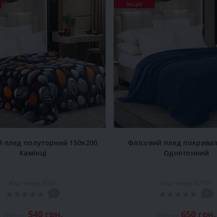
Акція
й плед полуторний 150x200
Флісовий плед покривал
Камінці
Однотонний
Код товару: 8187
Код товару: 82995
0
0
540 грн.
650 грн.
720 грн.
850 грн.