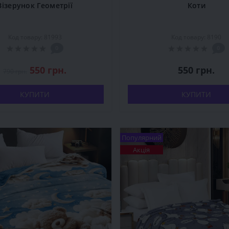
Візерунок Геометрії
Коти
Код товару: 81993
Код товару: 8190
0
0
550 грн.
550 грн.
790 грн.
КУПИТИ
КУПИТИ
Популярний
Акція