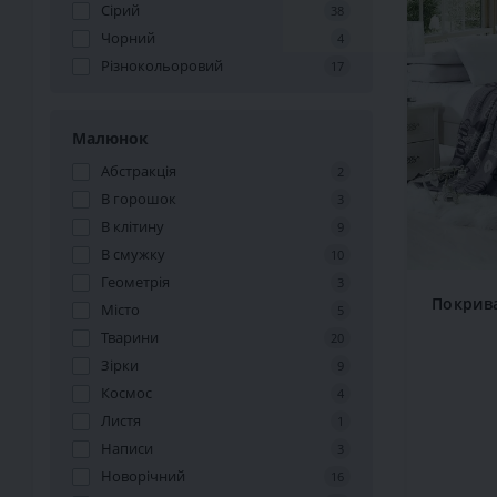
Сірий
38
Чорний
4
Різнокольоровий
17
Малюнок
Абстракція
2
В горошок
3
В клітину
9
В смужку
10
Геометрія
3
Покрив
Місто
5
Тварини
20
Зірки
9
Космос
4
Листя
1
Написи
3
Новорічний
16