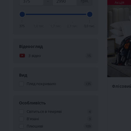
-
грн.
Акція
375
1,0 тис.
1,7 тис.
2,3 тис.
3,0 тис.
Відеоогляд
З відео
15
Вид
Плед покривало
135
Флісови
Особливість
Світиться в темряві
4
В'язані
3
Плюшеві
109