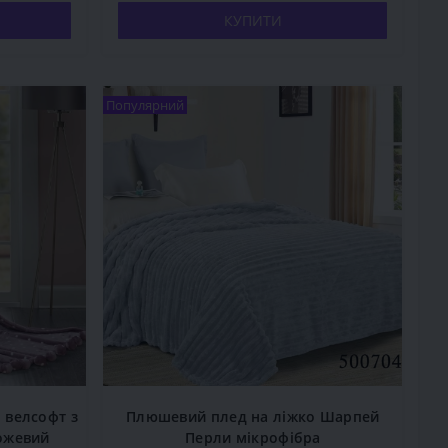
КУПИТИ
Популярний
 велсофт з
Плюшевий плед на ліжко Шарпей
ожевий
Перли мікрофібра