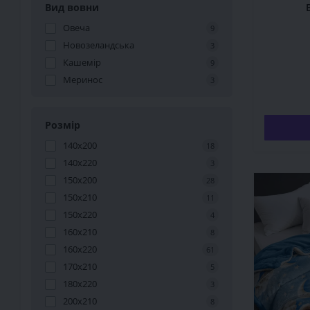
Вид вовни
Овеча
9
Новозеландська
3
Кашемір
9
Меринос
3
Розмір
140x200
18
140x220
3
150x200
28
150x210
11
150x220
4
160х210
8
160х220
61
170х210
5
180x220
3
200x210
8