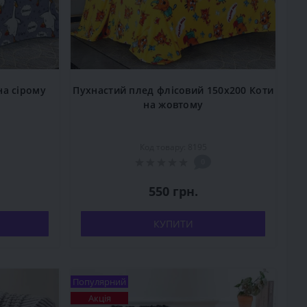
на сірому
Пухнастий плед флісовий 150x200 Коти
на жовтому
Код товару: 8195
0
550 грн.
КУПИТИ
Популярний
Акція