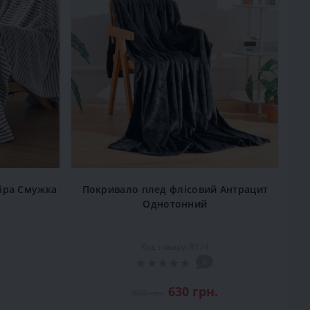
іра Смужка
Покривало плед флісовий Антрацит
Однотонний
Код товару: 8174
0
630 грн.
820 грн.