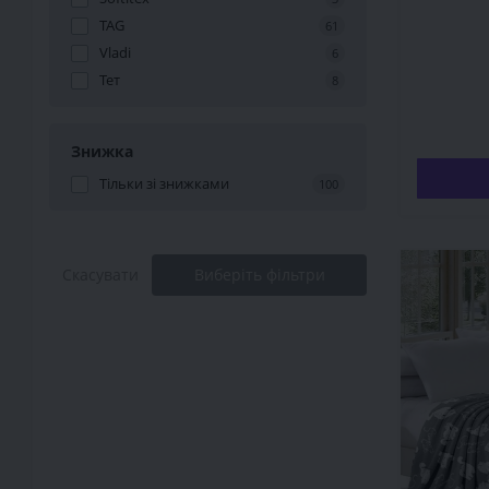
TAG
61
Vladi
6
Тет
8
Знижка
Тільки зі знижками
100
Скасувати
Виберіть фільтри