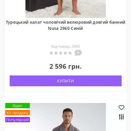
Турецький халат чоловічий велюровий довгий банний
Nusa 2960 Синій
Код товару: 2960
0
2 596 грн.
КУПИТИ
Відео
Хіт продажу
Популярний