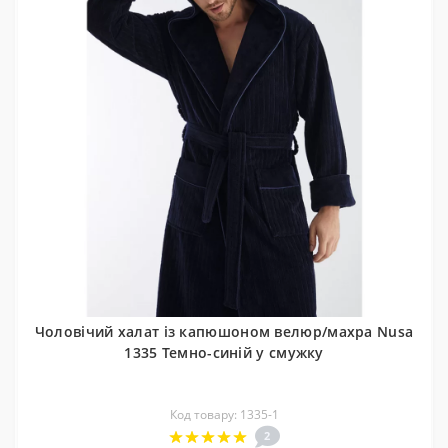
Чоловічий халат із капюшоном велюр/махра Nusa
1335 Темно-синій у смужку
Код товару: 1335-1
2