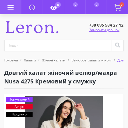
0
0
0
0
+38 095 584 27 12
Замовити дзвінок
Головна
Халати
Жіночі халати
Велюрові халати жіночі
Довги
Довгий халат жіночий велюр/махра
Nusa 4275 Кремовий у смужку
Популярний
Акція
Продано