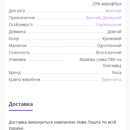
20% мікрофібра
Для кого
Жіночий
Призначення
Банний
,
Домашній
Особливості
З капюшоном
Довжина
Довгий
Колір
Кремовий
Малюнок
Однотонний
Сезонність
Всесезонний
Упаковка
Фірмова сумка ПВХ на
блискавці
Бренд
Nusa
Країна виробник
Туреччина
Доставка
Доставка виконується компанією Нова Пошта по всій
Україні.