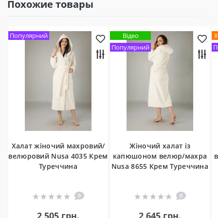
Похожие товары
Популярний
Відео
Х
Популярний
П
Халат жіночий махровий/
Жіночий халат із
велюровий Nusa 4035 Крем
капюшоном велюр/махра
Туреччина
Nusa 8655 Крем Туреччина
0
0
2 505 грн.
2 645 грн.