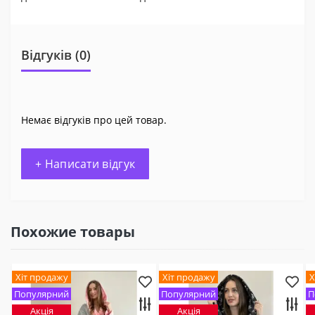
Відгуків (0)
Немає відгуків про цей товар.
+ Написати відгук
Похожие товары
Хіт продажу
Хіт продажу
Х
Популярний
Популярний
П
Акція
Акція