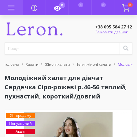
0
0
0
0
+38 095 584 27 12
Замовити дзвінок
Головна
Халати
Жіночі халати
Теплі жіночі халати
Молодіжни
Молодіжний халат для дівчат
Сердечка Сіро-рожеві р.46-56 теплий,
пухнастий, короткий/довгий
Хіт продажу
Популярний
Акція