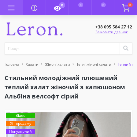
0
0
0
0
+38 095 584 27 12
Замовити дзвінок
Головна
Халати
Жіночі халати
Теплі жіночі халати
Теплий пл
Стильний молодіжний плюшевий
теплий халат жіночий з капюшоном
Альбіна велсофт сірий
Відео
Хіт продажу
Популярний