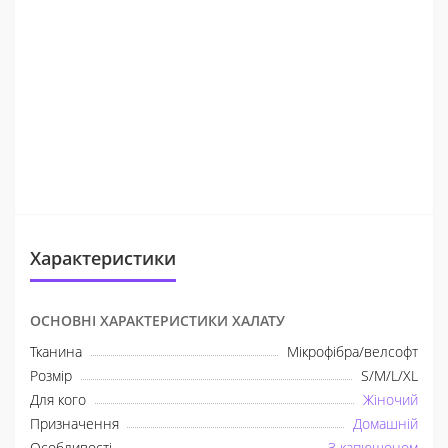
Характеристики
ОСНОВНІ ХАРАКТЕРИСТИКИ ХАЛАТУ
Тканина
Мікрофібра/велсофт
Розмір
S/M/L/XL
Для кого
Жіночий
Призначення
Домашній
Особливості
З капюшоном