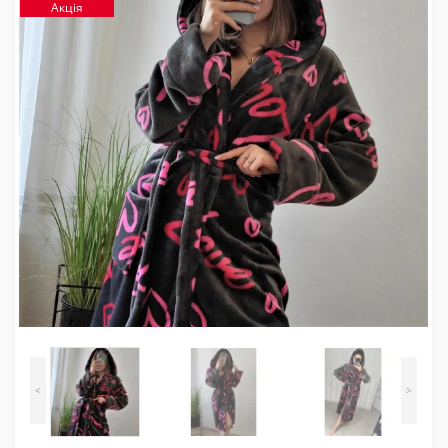
Акція
<
>