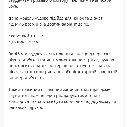
сердечками рожевого кольору і великими написами
Love.
Дана модель чудово підійде для жінок та дівчат
42,44,46 розмірів, а довгий варіант до 48.
• короткий 100 см
• довгий 120 см
Виріб має чудову якість пошиття і має ряд переваг:
ніжна та м'яка тканина, моментально зігріває, чудово
переносить прання, матеріал не скочується, навіть
після частого використання зберігає гарний зовнішній
вигляд та м'якість.
Такий красивий і стильний жіночий халат для дому
служитиме вам не один рік, даруватиме тепло і
комфорт, а також може бути корисним подарунком для
близьких і друзів.