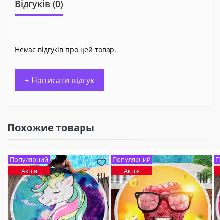
Відгуків (0)
Немає відгуків про цей товар.
+ Написати відгук
Похожие товары
Популярний
Популярний
П
Акція
Акція