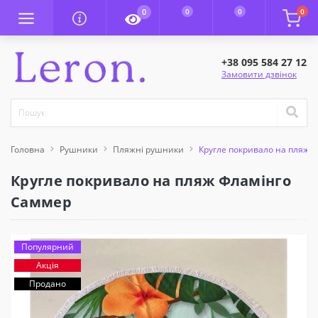
0
0
0
0
+38 095 584 27 12
Замовити дзвінок
Головна
Рушники
Пляжні рушники
Кругле покривало на пляж 
Кругле покривало на пляж Фламінго
Саммер
Популярний
Акція
Продано