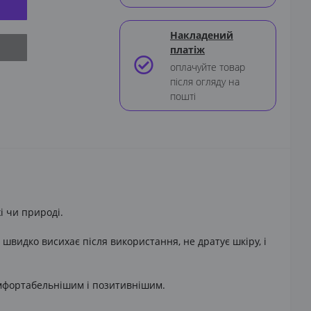
Накладений
платіж
оплачуйте товар
er
після огляду на
пошті
і чи природі.
 швидко висихає після використання, не дратує шкіру, і
мфортабельнішим і позитивнішим.