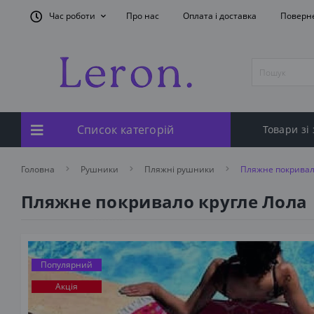
Час роботи
Про нас
Оплата і доставка
Поверн
Список категорій
Товари зі
Головна
Рушники
Пляжні рушники
Пляжне покривал
Пляжне покривало кругле Лола
Популярний
Акція