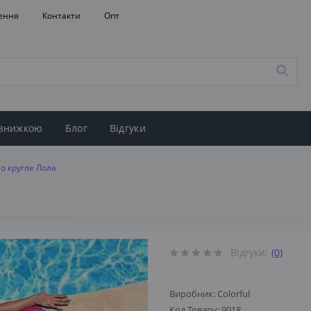
ення
Контакти
Опт
 знижкою
Блог
Відгуки
о кругле Лола
Відгуки:
(0)
Виробник: Colorful
Код Товару:
9018