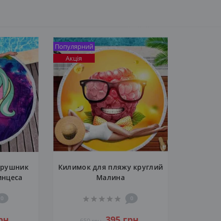
Популярний
Акція
 рушник
Килимок для пляжу круглий
инцеса
Малина
0
0
рн.
395 грн.
650 грн.