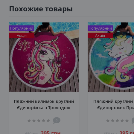
Похожие товары
Популярний
Популярний
Акція
Акція
Пляжний килимок круглий
Пляжний круглий
Єдиноріжка з Трояндою
Єдинорожек Пр
0
395 грн.
395 г
650 грн.
650 грн.