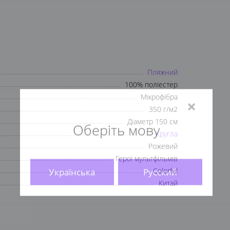
Пляжний
100% поліестер
Мікрофібра
350 г/м2
×
Діаметр 150 см
Кругла
Оберіть мову
Рожевий
Герої мультфільмів
Colorful
Китай
Українська
Русский