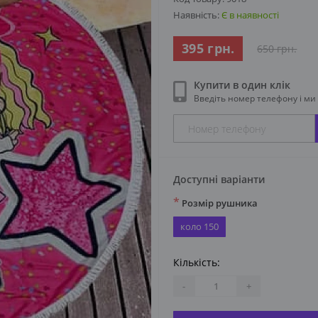
Наявність:
Є в наявності
395 грн.
650 грн.
Купити в один клік
Введіть номер телефону і м
Доступні варіанти
*
Розмір рушника
коло 150
Кількість:
-
+