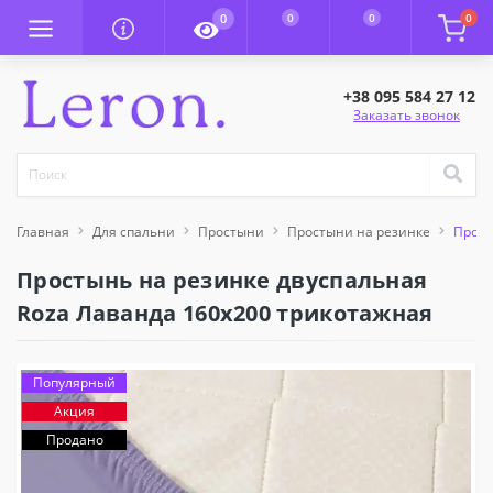
0
0
0
0
+38 095 584 27 12
Заказать звонок
Главная
Для спальни
Простыни
Простыни на резинке
Прост
Простынь на резинке двуспальная
Roza Лаванда 160x200 трикотажная
Популярный
Акция
Продано