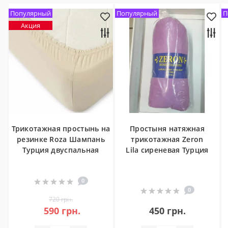
Популярный
Популярный
П
Акция
Трикотажная простынь на
Простыня натяжная
резинке Roza Шампань
трикотажная Zeron
Турция двуспальная
Lila сиреневая Турция
0
0
720 грн.
590 грн.
450 грн.