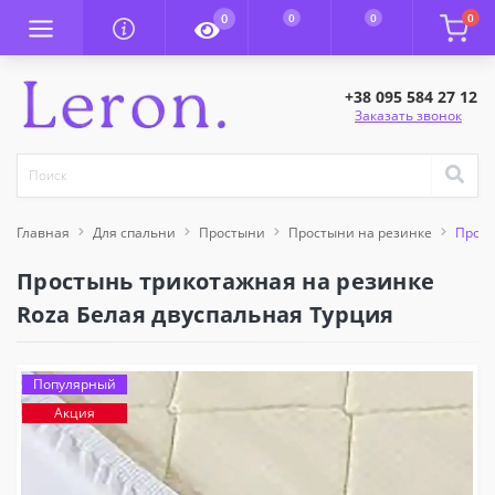
0
0
0
0
+38 095 584 27 12
Заказать звонок
Главная
Для спальни
Простыни
Простыни на резинке
Прост
Простынь трикотажная на резинке
Roza Белая двуспальная Турция
Популярный
Акция