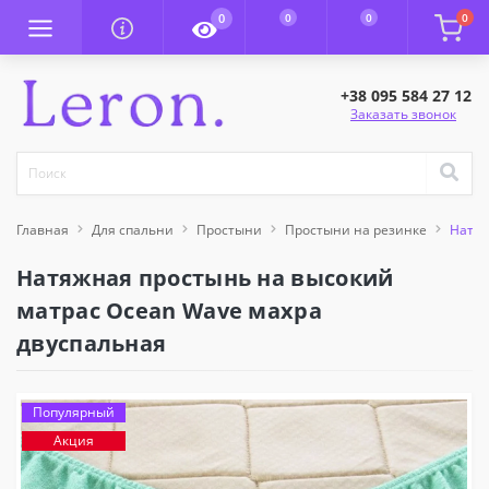
0
0
0
0
+38 095 584 27 12
Заказать звонок
Главная
Для спальни
Простыни
Простыни на резинке
Натяж
Натяжная простынь на высокий
матрас Ocean Wave махра
двуспальная
Популярный
Акция