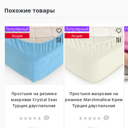
Похожие товары
Популярный
Популярный
П
Акция
Акция
Простыня на резинке
Простыня махровая на
махровая Crystal Seas
резинке Marshmallow Крем
Турция двуспальная
Турция двуспальная
0
0