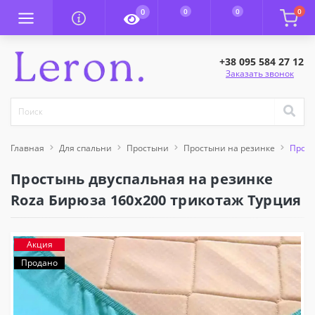
0
0
0
0
+38 095 584 27 12
Заказать звонок
Главная
Для спальни
Простыни
Простыни на резинке
Прост
Простынь двуспальная на резинке
Roza Бирюза 160x200 трикотаж Турция
Акция
Продано