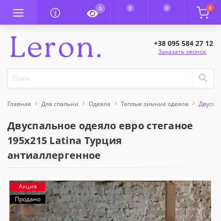
0
0
0
0
+38 095 584 27 12
Заказать звонок
Главная
Для спальни
Одеяла
Теплые зимние одеяла
Двуспа
Двуспальное одеяло евро стеганое
195x215 Latina Турция
антиаллергенное
Акция
Продано