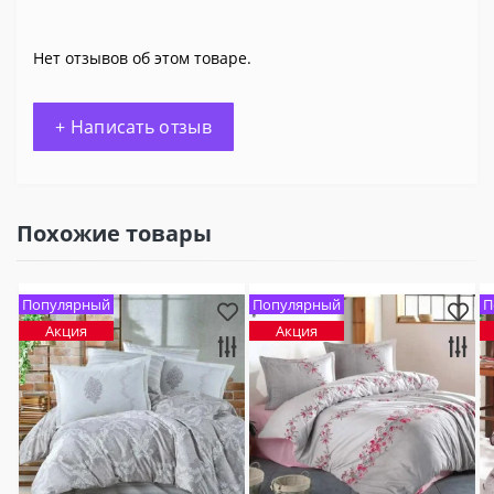
Нет отзывов об этом товаре.
+ Написать отзыв
Похожие товары
Популярный
Популярный
П
Акция
Акция