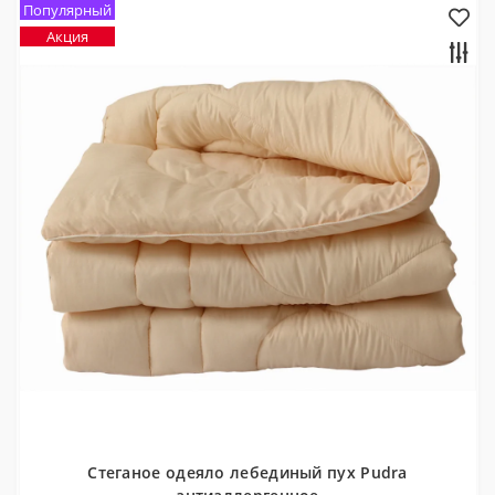
Популярный
Акция
Стеганое одеяло лебединый пух Pudra