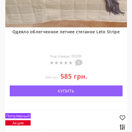
Одеяло облегченное летнее стеганое Leto Stripe
Код товара: 00200
0
585 грн.
980 грн.
КУПИТЬ
Популярный
Акция