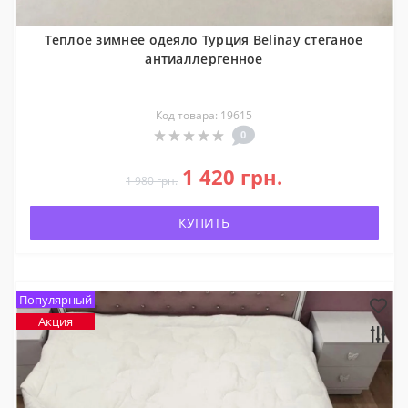
Українська
Русский
Теплое зимнее одеяло Турция Belinay стеганое
антиаллергенное
Код товара: 19615
0
1 420 грн.
1 980 грн.
КУПИТЬ
Популярный
Акция