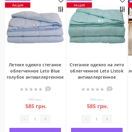
Акция
Акция
Летнее одеяло стеганое
Стеганое одеяло на лето
облегченное Leto Blue
облегченное Leto Listok
л
голубое антиаллергенное
антиаллергенное
0
0
980 грн.
980 грн.
585 грн.
585 грн.
-
+
-
+