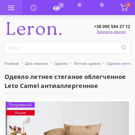
0
0
0
0
+38 095 584 27 12
Заказать звонок
Главная
Для спальни
Одеяла
Летние одеяла
Одеяло летнее 
Одеяло летнее стеганое облегченное
Leto Camel антиаллергенное
Популярный
Акция