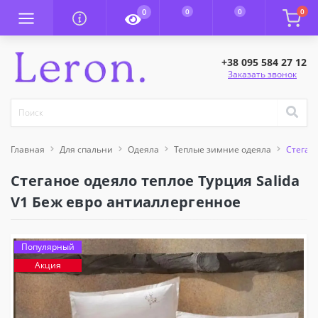
0
0
0
0
+38 095 584 27 12
Заказать звонок
Главная
Для спальни
Одеяла
Теплые зимние одеяла
Стегано
Стеганое одеяло теплое Турция Salida
V1 Беж евро антиаллергенное
Популярный
Акция