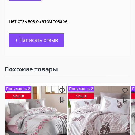
Нет отзывов об этом товаре.
+ Написать отзыв
Похожие товары
Популярный
Популярный
П
Акция
Акция