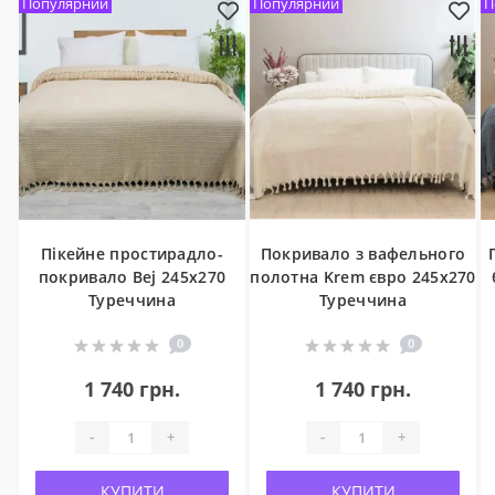
Популярний
Популярний
П
Пікейне простирадло-
Покривало з вафельного
покривало Bej 245x270
полотна Krem євро 245x270
Туреччина
Туреччина
0
0
1 740 грн.
1 740 грн.
-
+
-
+
КУПИТИ
КУПИТИ