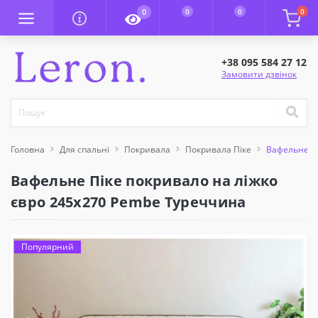
0
0
0
0
+38 095 584 27 12
Замовити дзвінок
Головна
Для спальні
Покривала
Покривала Піке
Вафельне Пі
Вафельне Піке покривало на ліжко
євро 245x270 Pembe Туреччина
Популярний