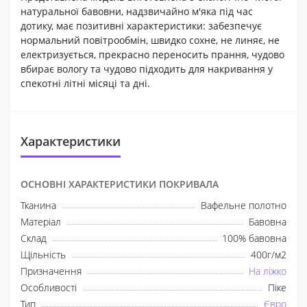
натуральної бавовни, надзвичайно м'яка під час
дотику, має позитивні характеристики: забезпечує
нормальний повітрообмін, швидко сохне, не линяє, не
електризується, прекрасно переносить прання, чудово
вбирає вологу та чудово підходить для накривання у
спекотні літні місяці та дні.
Характеристики
ОСНОВНІ ХАРАКТЕРИСТИКИ ПОКРИВАЛА
Тканина
Вафельне полотно
Матеріал
Бавовна
Склад
100% бавовна
Щільність
400г/м2
Призначення
На ліжко
Особливості
Піке
Тип
Євро