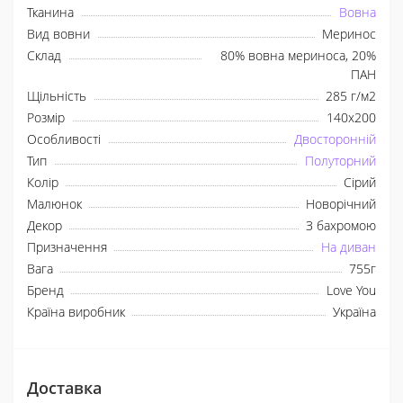
Тканина
Вовна
Вид вовни
Меринос
Склад
80% вовна мериноса, 20%
ПАН
Щільність
285 г/м2
Розмір
140x200
Особливості
Двосторонній
Тип
Полуторний
Колір
Сірий
Малюнок
Новорічний
Декор
З бахромою
Призначення
На диван
Вага
755г
Бренд
Love You
Країна виробник
Україна
Доставка