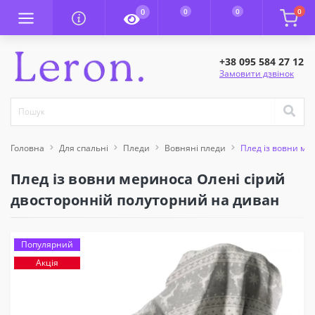
0
0
0
0
+38 095 584 27 12
Замовити дзвінок
Головна
Для спальні
Пледи
Вовняні пледи
Плед із вовни ме
Плед із вовни мериноса Олені сірий
двосторонній полуторний на диван
Популярний
Акція