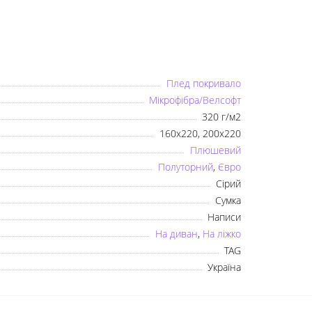
Плед покривало
Мікрофібра/Велсофт
320 г/м2
160x220, 200x220
Плюшевий
Полуторний
,
Євро
Сірий
Сумка
×
Написи
На диван
,
На ліжко
Оберіть мову
TAG
Україна
Українська
Русский