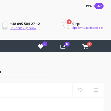
РУС
УКР
0
0 грн.
+38 095 584 27 12
Зробити замовлення
Замовити дзвінок
0
0
0
о