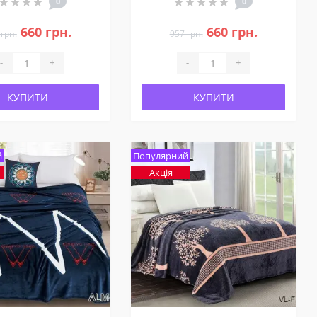
0
0
660 грн.
660 грн.
 грн.
957 грн.
-
+
-
+
КУПИТИ
КУПИТИ
й
Популярний
Акція