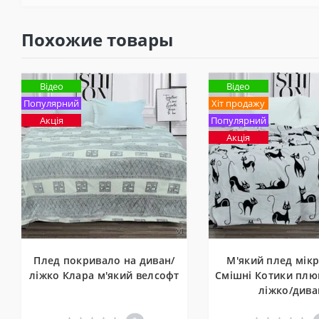
Похожие товары
Відео
Відео
Популярний
Хіт продажу
Акція
Популярний
Акція
Плед покривало на диван/
М'який плед мік
ліжко Клара м'який велсофт
Смішні Котики плю
ліжко/дива