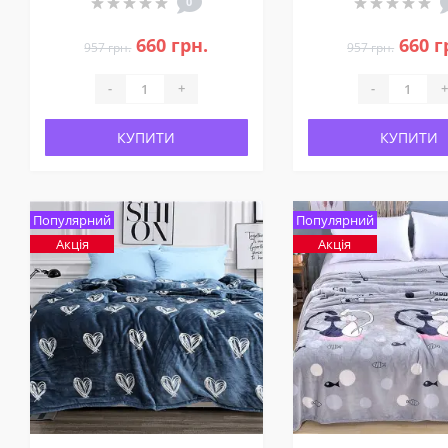
0
660 грн.
660 г
957 грн.
957 грн.
-
+
-
+
КУПИТИ
КУПИТИ
Популярний
Популярний
Акція
Акція