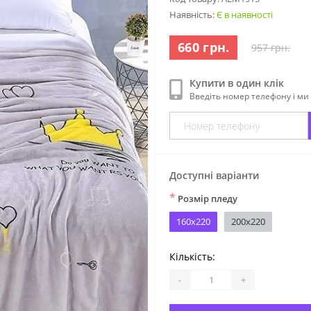
Наявність:
Є в наявності
660 грн.
957 грн.
Купити в один клік
Введіть номер телефону і м
Доступні варіанти
*
Розмір пледу
160х220
200х220
Кількість:
-
+