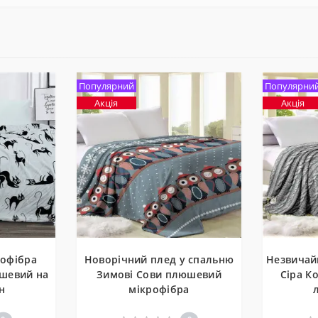
Популярний
Популярни
Акція
Акція
рофібра
Новорічний плед у спальню
Незвичай
шевий на
Зимові Сови плюшевий
Сіра К
н
мікрофібра