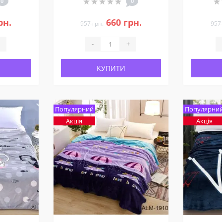
0
0
рн.
660 грн.
957 грн.
957
-
+
КУПИТИ
Популярний
Популярни
Акція
Акція