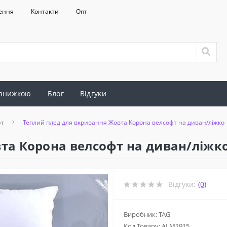
ення
Контакти
Опт
 знижкою
Блог
Відгуки
фт
Теплий плед для вкривання Жовта Корона велсофт на диван/ліжко
та Корона велсофт на диван/ліжк
Відгуки:
(0)
Виробник: TAG
Код Товару:
ALM1915