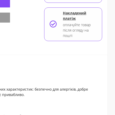
Накладений
платіж
оплачуйте товар
er
після огляду на
пошті
вних характеристик: безпечно для алергіків, добре
ає привабливо.