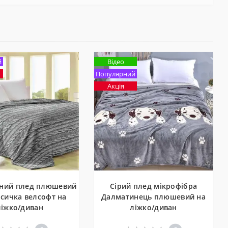
й
Відео
Популярний
Акція
ний плед плюшевий
Сірий плед мікрофібра
осичка велсофт на
Далматинець плюшевий на
ліжко/диван
ліжко/диван