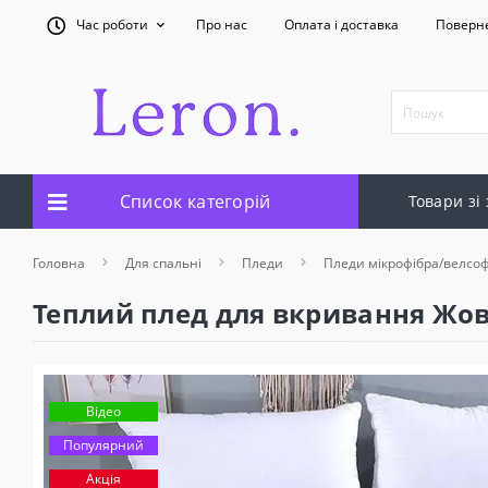
Час роботи
Про нас
Оплата і доставка
Поверн
Список категорій
Товари зі
Головна
Для спальні
Пледи
Пледи мікрофібра/велсо
Теплий плед для вкривання Жов
Відео
Популярний
Акція