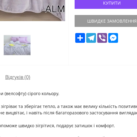
КУПИТИ
ШВИДКЕ ЗАМОВЛЕННЯ
Share
Telegram
Viber
Messeng
Відгуків (0)
 (велсофту) сірого кольору.
ігріває та зберігає тепло, а також має велику кількість позити
не вицвітає, і навіть після багаторазового застосування вигляд
опоможе швидко зігрітися, подарує затишок і комфорт.