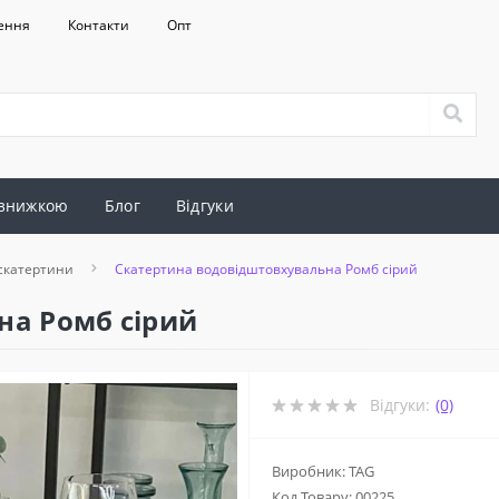
ення
Контакти
Опт
 знижкою
Блог
Відгуки
скатертини
Скатертина водовідштовхувальна Ромб сірий
на Ромб сірий
Відгуки:
(0)
Виробник: TAG
Код Товару:
00225