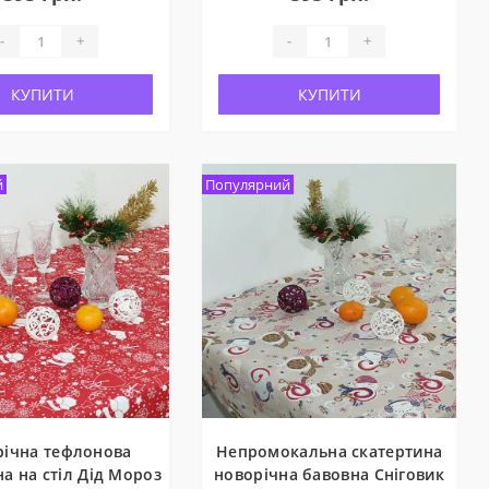
-
+
-
+
КУПИТИ
КУПИТИ
й
Популярний
річна тефлонова
Непромокальна скатертина
а на стіл Дід Мороз
новорічна бавовна Сніговик