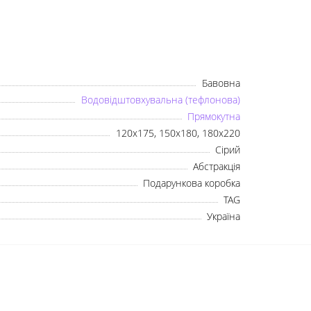
Бавовна
Водовідштовхувальна (тефлонова)
Прямокутна
120х175, 150х180, 180х220
Сірий
Абстракція
Подарункова коробка
×
TAG
Україна
Оберіть мову
Українська
Русский