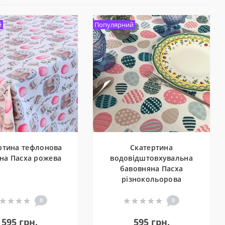
й
Популярний
ртина тефлонова
Скатертина
на Пасха рожева
водовідштовхувальна
бавовняна Пасха
різнокольорова
0
0
595 грн.
595 грн.