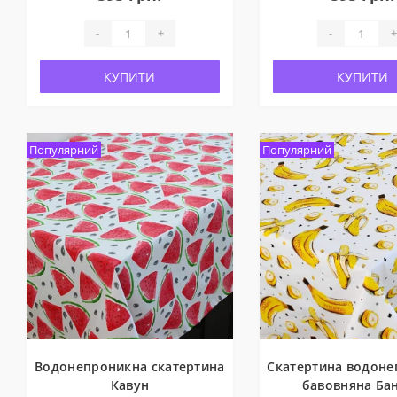
-
+
-
+
КУПИТИ
КУПИТИ
Популярний
Популярний
Водонепроникна скатертина
Скатертина водоне
Кавун
бавовняна Ба