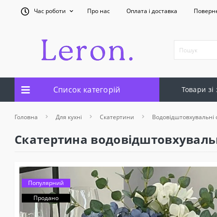
Час роботи
Про нас
Оплата і доставка
Поверн
Список категорій
Товари зі
Головна
Для кухні
Скатертини
Водовідштовхувальні 
Скатертина водовідштовхуваль
Популярний
Продано