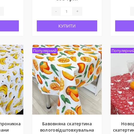
-
+
КУПИТИ
Популярний
Популярни
проникна
Бавовняна скатертина
Ново
нани
вологовідштовхувальна
скатертин