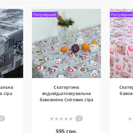
Популярний
Популярни
вальна
Скатертина
Скате
а сіра
водовідштовхувальна
бавов
бавовняна Сніговик сіра
0
0
595 грн.