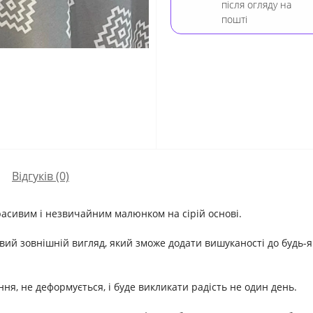
після огляду на
пошті
Відгуків (0)
расивим і незвичайним малюнком на сірій основі.
вий зовнішній вигляд, який зможе додати вишуканості до будь-як
ня, не деформується, і буде викликати радість не один день.