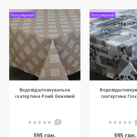
Популярний
Популярний
Водовідштовхувальна
Водовідштовху
скатертина Ромб бежевий
скатертина Гілк
0
595 грн.
595 грн.