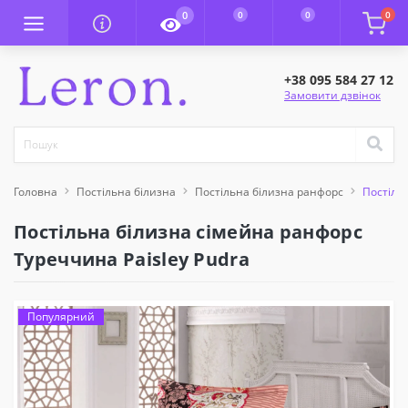
0
0
0
0
+38 095 584 27 12
Замовити дзвінок
Головна
Постільна білизна
Постільна білизна ранфорс
Постіль
Постільна білизна сімейна ранфорс
Туреччина Paisley Pudra
Популярний