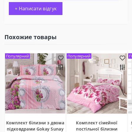
+ Написати відгук
Похожие товары
Популярний
Популярний
П
Комплект білизни з двома
Комплект сімейної
підковдрами Gokay Sunay
постільної білизни