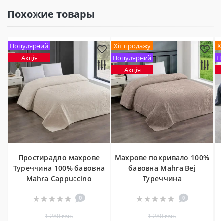
Похожие товары
Популярний
Хіт продажу
Х
Акція
Популярний
П
Акція
Простирадло махрове
Махрове покривало 100%
Туреччина 100% бавовна
бавовна Mahra Bej
Mahra Cappuccino
Туреччина
0
0
1 280 грн.
1 280 грн.