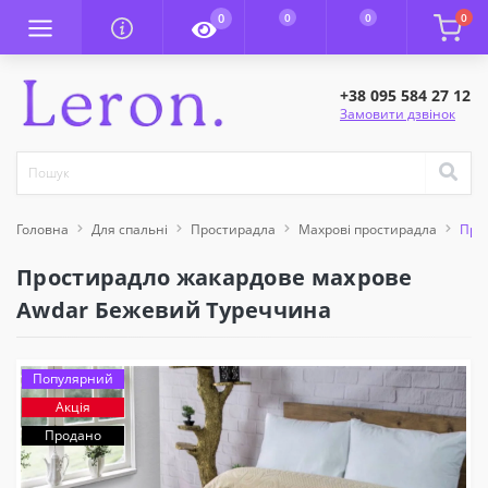
0
0
0
0
+38 095 584 27 12
Замовити дзвінок
Головна
Для спальні
Простирадла
Махрові простирадла
Про
Простирадло жакардове махрове
Awdar Бежевий Туреччина
Популярний
Акція
Продано