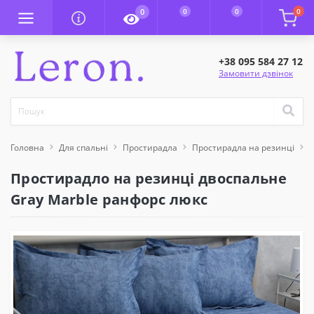
0
0
0
0
+38 095 584 27 12
Замовити дзвінок
Головна
Для спальні
Простирадла
Простирадла на резинці
П
Простирадло на резинці двоспальне
Gray Marble ранфорс люкс