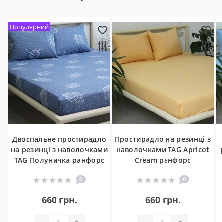
Популярний
Двоспальне простирадло
Простирадло на резинці з
на резинці з наволочками
наволочками TAG Apricot
TAG Полуничка ранфорс
Cream ранфорс
0
0
660 грн.
660 грн.
-
+
-
+