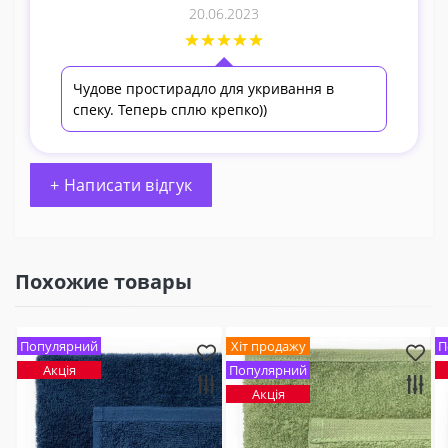
20.06.2023
Чудове простирадло для укривання в
спеку. Теперь сплю крепко))
+ Написати відгук
Похожие товары
Популярний
Хіт продажу
П
Акція
Популярний
Акція