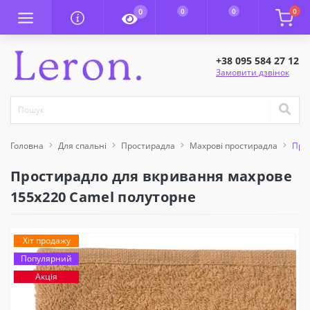
0
0
0
0
+38 095 584 27 12
Замовити дзвінок
Головна
Для спальні
Простирадла
Махрові простирадла
Про
Простирадло для вкривання махрове
155х220 Camel полуторне
Хіт продажу
Популярний
Акція