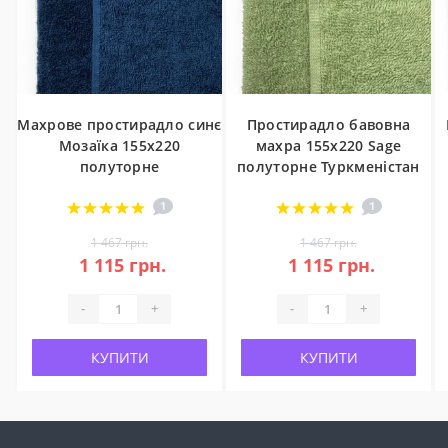
Махрове простирадло синє
Простирадло бавовна
Мозаїка 155х220
махра 155х220 Sage
полуторне
полуторне Туркменістан
1
1
1 467 грн.
1 467 грн.
1 115 грн.
1 115 грн.
-
+
-
+
КУПИТИ
КУПИТИ