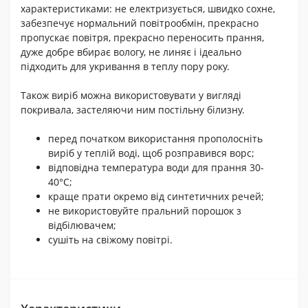
характеристиками: не електризується, швидко сохне,
забезпечує нормальний повітрообмін, прекрасно
пропускає повітря, прекрасно переносить прання,
дуже добре вбирає вологу, не линяє і ідеально
підходить для укривання в теплу пору року.
Також виріб можна використовувати у вигляді
покривала, застеляючи ним постільну білизну.
перед початком використання прополосніть
виріб у теплій воді, щоб розправився ворс;
відповідна температура води для прання 30-
40°С;
краще прати окремо від синтетичних речей;
не використовуйте пральний порошок з
відбілювачем;
сушіть на свіжому повітрі.