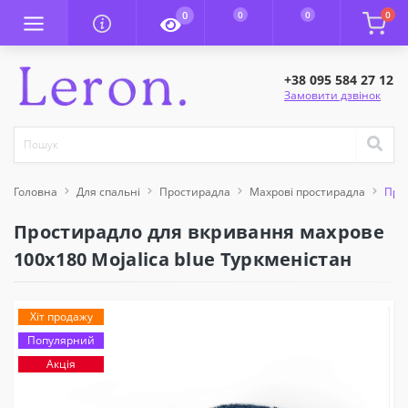
0
0
0
0
+38 095 584 27 12
Замовити дзвінок
Головна
Для спальні
Простирадла
Махрові простирадла
Прос
Простирадло для вкривання махрове
100x180 Mojalica blue Туркменістан
Хіт продажу
Популярний
Акція