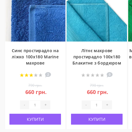
Синє простирадло на
Літнє махрове
М
ліжко 100x180 Marine
простирадло 100x180
в
махрове
Блакитне з бордюром
2
0
790 грн.
790 грн.
660 грн.
660 грн.
-
+
-
+
КУПИТИ
КУПИТИ