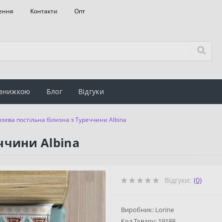
ення
Контакти
Опт
 знижкою
Блог
Відгуки
язева постільна білизна з Туреччини Albina
ччини Albina
Відгуки:
(0)
Виробник: Lorine
Код Товару:
19188