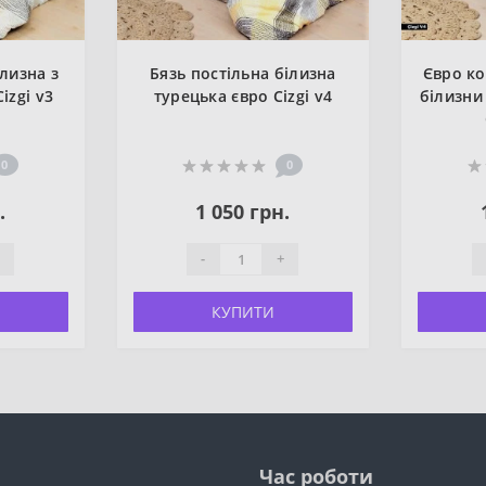
лизна з
Бязь постільна білизна
Євро ко
izgi v3
турецька євро Cizgi v4
білизни
0
0
.
1 050 грн.
-
+
КУПИТИ
Час роботи