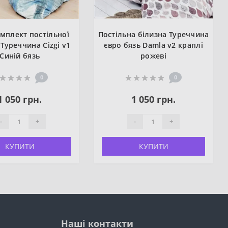
мплект постільної
Постільна білизна Туреччина
 Туреччина Cizgi v1
євро бязь Damla v2 краплі
Синій бязь
рожеві
0
0
1 050 грн.
1 050 грн.
-
+
-
+
КУПИТИ
КУПИТИ
Наші контакти