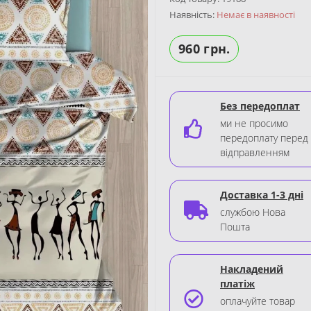
Наявність:
Немає в наявності
960 грн.
Без передоплат
ми не просимо
передоплату перед
відправленням
Доставка 1-3 дні
службою Нова
Пошта
Накладений
платіж
оплачуйте товар