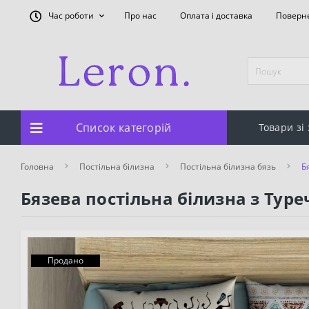
Час роботи
Про нас
Оплата і доставка
Поверн
Список категорій
Товари зі
Головна
Постільна білизна
Постільна білизна бязь
Б
Бязева постільна білизна з Туре
Продано