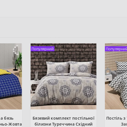
Популярний
Популярни
на бязь
Бязевий комплект постільної
Постіль з
иньо-Жовта
білизни Туреччина Східний
За