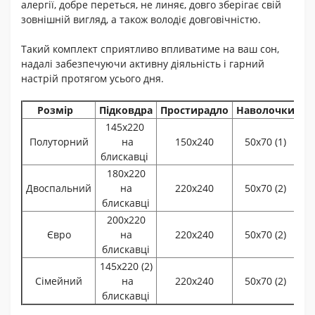
алергії, добре переться, не линяє, довго зберігає свій
зовнішній вигляд, а також володіє довговічністю.
Такий комплект сприятливо впливатиме на ваш сон,
надалі забезпечуючи активну діяльність і гарний
настрій протягом усього дня.
Розмір
Підковдра
Простирадло
Наволочки
145х220
Полуторний
на
150х240
50х70 (1)
блискавці
180х220
Двоспальний
на
220х240
50х70 (2)
блискавці
200х220
Євро
на
220х240
50х70 (2)
блискавці
145х220 (2)
Сімейний
на
220х240
50х70 (2)
блискавці