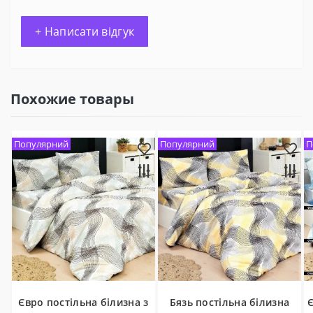
+ Написати відгук
Похожие товары
Популярний
Популярний
П
Євро постільна білизна з
Бязь постільна білизна