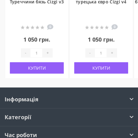
Туреччини бязь Cizgi v3
турецька євро Cizgi v4
б
0
0
1 050 грн.
1 050 грн.
-
+
-
+
КУПИТИ
КУПИТИ
Інформація
Категорії
Час роботи