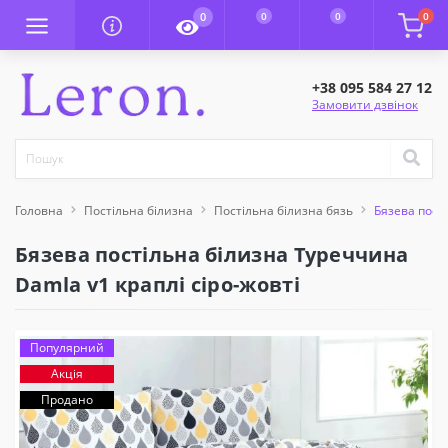
0
0
0
0
+38 095 584 27 12
Замовити дзвінок
Головна
Постільна білизна
Постільна білизна бязь
Бязева пості
Бязева постільна білизна Туреччина
Damla v1 краплі сіро-жовті
Популярний
Акція
Продано