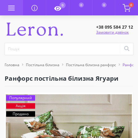
0
0
0
0
+38 095 584 27 12
Замовити дзвінок
Головна
Постільна білизна
Постільна білизна ранфорс
Ранфорс
Ранфорс постільна білизна Ягуари
Популярний
Акція
Продано