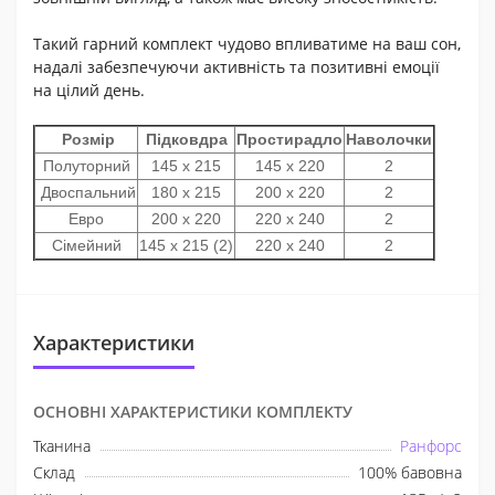
Такий гарний комплект чудово впливатиме на ваш сон,
надалі забезпечуючи активність та позитивні емоції
на цілий день.
Розмір
Підковдра
Простирадло
Наволочки
Полуторний
145 х 215
145 х 220
2
Двоспальний
180 х 215
200 х 220
2
Евро
200 х 220
220 х 240
2
Сімейний
145 х 215 (2)
220 х 240
2
Характеристики
ОСНОВНІ ХАРАКТЕРИСТИКИ КОМПЛЕКТУ
Тканина
Ранфорс
Склад
100% бавовна