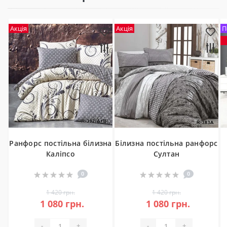
Акція
Акція
П
Ранфорс постільна білизна
Білизна постільна ранфорс
Каліпсо
Султан
0
0
1 420 грн.
1 420 грн.
1 080 грн.
1 080 грн.
-
+
-
+