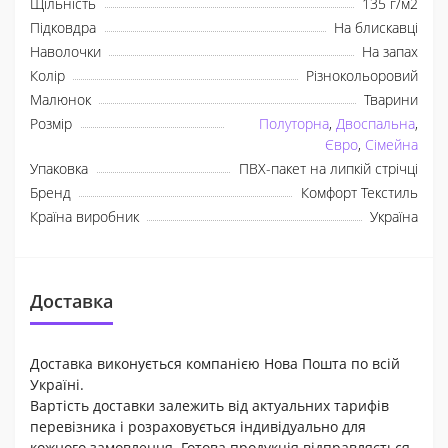
Щільність
135 г/м2
Підковдра
На блискавці
Наволочки
На запах
Колір
Різнокольоровий
Малюнок
Тварини
Розмір
Полуторна
,
Двоспальна
,
Євро
,
Сімейна
Упаковка
ПВХ-пакет на липкій стрічці
Бренд
Комфорт Текстиль
Країна виробник
Україна
Доставка
Доставка виконується компанією Нова Пошта по всій
Україні.
Вартість доставки залежить від актуальних тарифів
перевізника і розраховується індивідуально для
кожного замовлення. Готова продукція відправляється