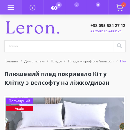
0
0
0
0
+38 095 584 27 12
Замовити дзвінок
Головна
Для спальні
Пледи
Пледи мікрофібра/велсофт
Плюше
Плюшевий плед покривало Кіт у
Клітку з велсофту на ліжко/диван
Популярний
Акція