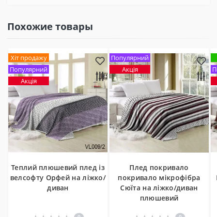
Похожие товары
Хіт продажу
Популярний
Популярний
Акція
П
Акція
Теплий плюшевий плед із
Плед покривало
велсофту Орфей на ліжко/
покривало мікрофібра
диван
Сюїта на ліжко/диван
плюшевий
0
0