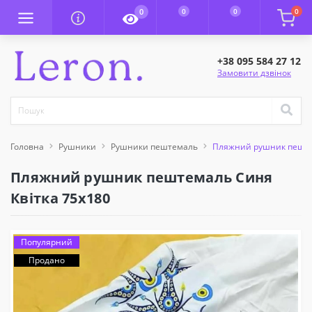
0
0
0
0
+38 095 584 27 12
Замовити дзвінок
Головна
Рушники
Рушники пештемаль
Пляжний рушник пеште
Пляжний рушник пештемаль Синя
Квітка 75х180
Популярний
Продано