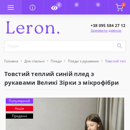
0
0
0
0
+38 095 584 27 12
Замовити дзвінок
Головна
Для спальні
Пледи
Пледи з рукавами
Товстий тепли
Товстий теплий синій плед з
рукавами Великі Зірки з мікрофібри
Популярний
Акція
Продано