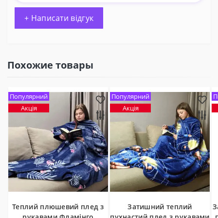
+ Написати відгук
Похожие товары
Популярний
Популярний
П
Акція
Акція
Теплий плюшевий плед з
Затишний теплий
З
рукавами Фламінго
пухнастий плед з рукавами