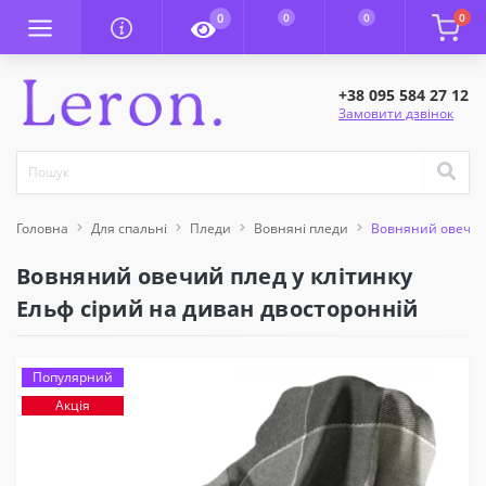
0
0
0
0
+38 095 584 27 12
Замовити дзвінок
Головна
Для спальні
Пледи
Вовняні пледи
Вовняний овечий 
Вовняний овечий плед у клітинку
Ельф сірий на диван двосторонній
Популярний
Акція