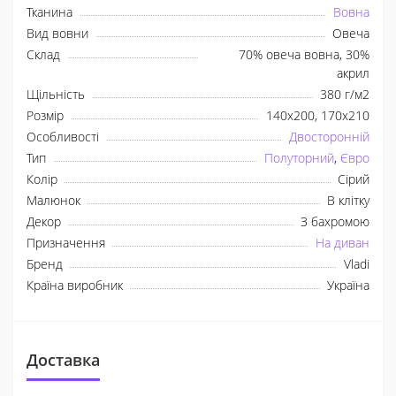
Тканина
Вовна
Вид вовни
Овеча
Склад
70% овеча вовна, 30%
акрил
Щільність
380 г/м2
Розмір
140x200, 170х210
Особливості
Двосторонній
Тип
Полуторний
,
Євро
Колір
Сірий
Малюнок
В клітку
Декор
З бахромою
Призначення
На диван
Бренд
Vladi
Країна виробник
Україна
Доставка