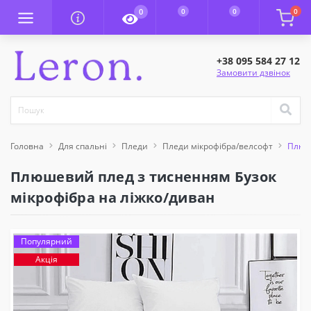
0
0
0
0
+38 095 584 27 12
Замовити дзвінок
Головна
Для спальні
Пледи
Пледи мікрофібра/велсофт
Плюше
Плюшевий плед з тисненням Бузок
мікрофібра на ліжко/диван
Популярний
Акція