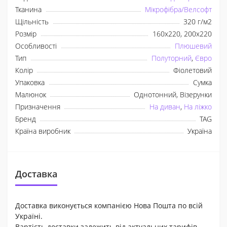
Тканина
Мікрофібра/Велсофт
Щільність
320 г/м2
Розмір
160x220, 200x220
Особливості
Плюшевий
Тип
Полуторний
,
Євро
Колір
Фіолетовий
Упаковка
Сумка
Малюнок
Однотонний, Візерунки
Призначення
На диван
,
На ліжко
Бренд
TAG
Країна виробник
Україна
Доставка
Доставка виконується компанією Нова Пошта по всій
Україні.
Вартість доставки залежить від актуальних тарифів