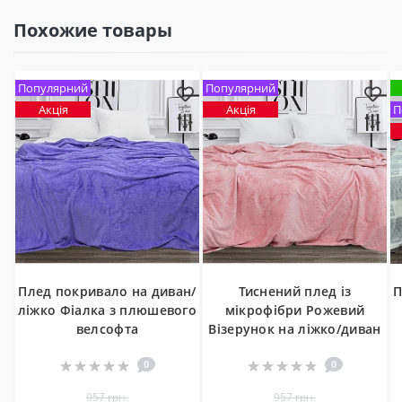
Похожие товары
Популярний
Популярний
Акція
Акція
П
Плед покривало на диван/
Тиснений плед із
П
ліжко Фіалка з плюшевого
мікрофібри Рожевий
велсофта
Візерунок на ліжко/диван
0
0
957 грн.
957 грн.