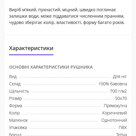
Виріб м'який, пухнастий, міцний, швидко поглинає
залишки води, може піддаватися численним пранням,
чудово зберігає колір, властивості, форму багато років.
Характеристики
ОСНОВНІ ХАРАКТЕРИСТИКИ РУШНИКА
Вид
Для ніг
Склад
100% бавовна
Щільність
700 г/м2
Розмір
50x70
Форма
Прямокутна
Колір
Коричневий
Малюнок
Однотонний
Упаковка
ПВХ
Бренд
Tetiva