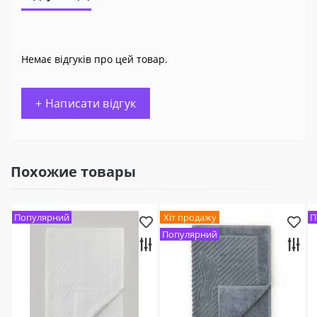
Немає відгуків про цей товар.
+ Написати відгук
Похожие товары
Популярний
Хіт продажу
П
Популярний