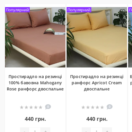
Популярний
Популярний
П
Простирадло на резинці
Простирадло на резинці
100% бавовна Mahogany
ранфорс Apricot Cream
Rose ранфорс двоспальне
двоспальне
0
0
440 грн.
440 грн.
-
+
-
+