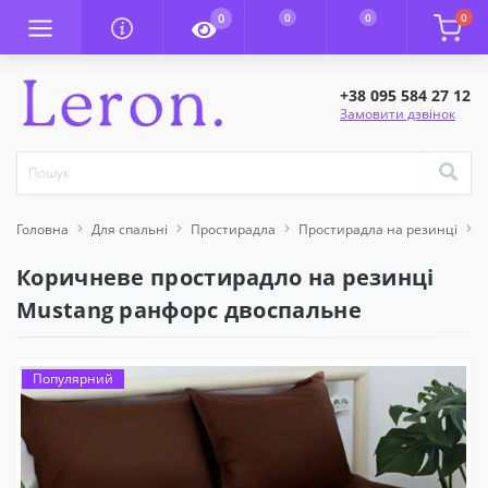
0
0
0
0
+38 095 584 27 12
Замовити дзвінок
Головна
Для спальні
Простирадла
Простирадла на резинці
К
Коричневе простирадло на резинці
Mustang ранфорс двоспальне
Популярний