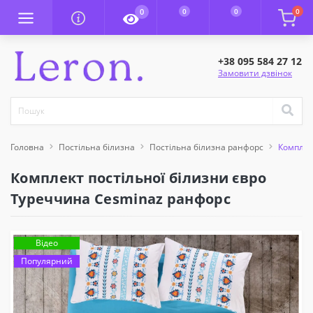
0
0
0
0
+38 095 584 27 12
Замовити дзвінок
Головна
Постільна білизна
Постільна білизна ранфорс
Комплек
Комплект постільної білизни євро
Туреччина Cesminaz ранфорс
Відео
Популярний