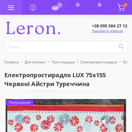
0
0
0
0
+38 095 584 27 12
Замовити дзвінок
Головна
Для спальні
Простирадла
Електропростирадла
Елек
Електропростирадло LUX 75x155
Червоні Айстри Туреччина
Популярний