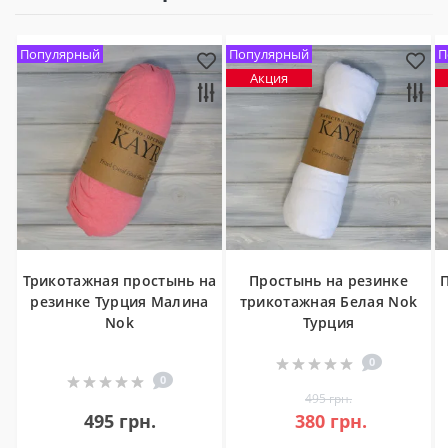
Популярный
Популярный
П
Акция
Трикотажная простынь на
Простынь на резинке
резинке Турция Малина
трикотажная Белая Nok
Nok
Турция
0
0
495 грн.
495 грн.
380 грн.