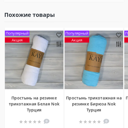
Похожие товары
Популярный
Популярный
П
Акция
Акция
Простынь на резинке
Простынь трикотажная на
трикотажная Белая Nok
резинке Бирюза Nok
Турция
Турция
0
0