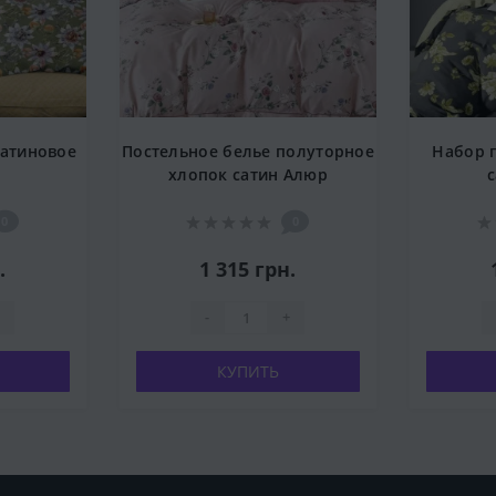
сатиновое
Постельное белье полуторное
Набор 
хлопок сатин Алюр
0
0
.
1 315 грн.
-
+
КУПИТЬ