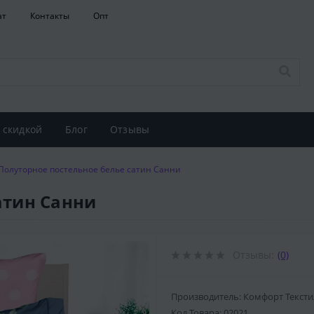
ат
Контакты
Опт
 скидкой
Блог
Отзывы
Полуторное постельное белье сатин Санни
атин Санни
Отзывы:
(0)
Производитель: Комфорт Тексти
Код Товара:
02021