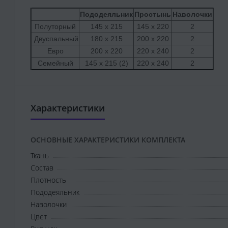
Пододеяльник
Простынь
Наволочки
Полуторный
145 х 215
145 х 220
2
Двуспальный
180 х 215
200 х 220
2
Евро
200 х 220
220 х 240
2
Семейный
145 х 215 (2)
220 х 240
2
Характеристики
ОСНОВНЫЕ ХАРАКТЕРИСТИКИ КОМПЛЕКТА
Ткань
Состав
Плотность
Пододеяльник
Наволочки
Цвет