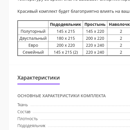
Красивый комплект будет благоприятно влиять на ваш
Пододеяльник
Простынь
Наволоч
Полуторный
145 х 215
145 х 220
2
Двуспальный
180 х 215
200 х 220
2
Евро
200 х 220
220 х 240
2
Семейный
145 х 215 (2)
220 х 240
2
Характеристики
ОСНОВНЫЕ ХАРАКТЕРИСТИКИ КОМПЛЕКТА
Ткань
Состав
Плотность
Пододеяльник