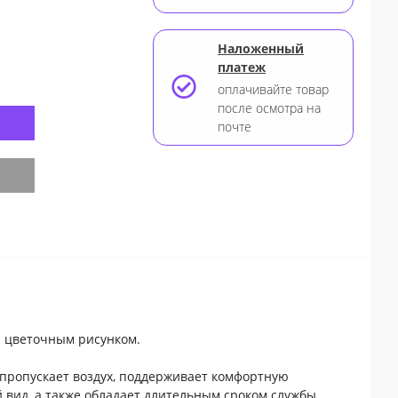
Наложенный
платеж
оплачивайте товар
после осмотра на
почте
er
с цветочным рисунком.
о пропускает воздух, поддерживает комфортную
й вид, а также обладает длительным сроком службы.