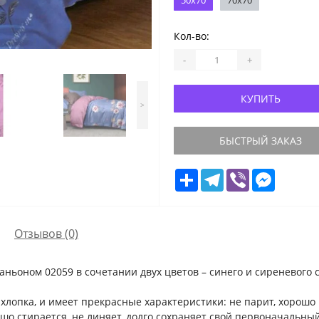
50х70
70х70
Кол-во:
-
+
КУПИТЬ
>
БЫСТРЫЙ ЗАКАЗ
Share
Telegram
Viber
Messeng
Отзывов (0)
аньоном 02059 в сочетании двух цветов – синего и сиреневого 
 хлопка, и имеет прекрасные характеристики: не парит, хорош
ошо стирается, не линяет, долго сохраняет свой первоначальны