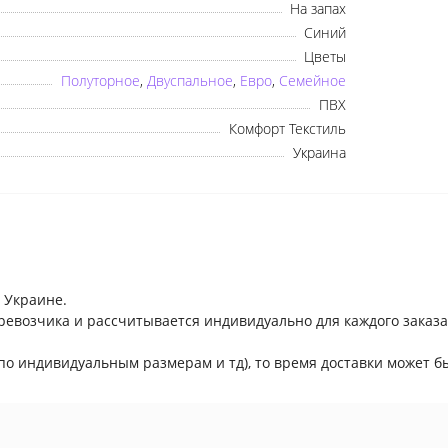
На запах
Синий
Цветы
Полуторное
,
Двуспальное
,
Евро
,
Семейное
ПВХ
Комфорт Текстиль
Украина
×
Оберіть мову
Українська
Русский
 Украине.
ревозчика и рассчитывается индивидуально для каждого заказа
по индивидуальным размерам и тд), то время доставки может бы