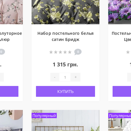
олуторное
Набор постельного белья
Постельн
Алюр
сатин Бридж
Цв
0
0
.
1 315 грн.
-
+
КУПИТЬ
Популярный
Популярны