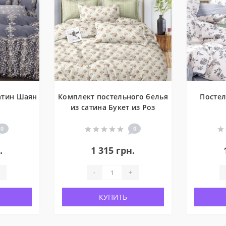
атин Шаян
Комплект постельного белья
Постел
из сатина Букет из Роз
0
0
.
1 315 грн.
-
+
КУПИТЬ