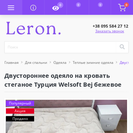
0
0
0
0
+38 095 584 27 12
Заказать звонок
Главная
Для спальни
Одеяла
Теплые зимние одеяла
Двустор
Двустороннее одеяло на кровать
стеганое Турция Welsoft Bej бежевое
Популярный
Акция
Продано