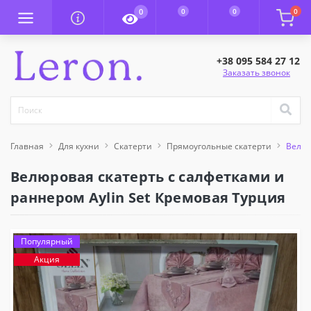
0
0
0
0
+38 095 584 27 12
Заказать звонок
Главная
Для кухни
Скатерти
Прямоугольные скатерти
Велюр
Велюровая скатерть с салфетками и
раннером Aylin Set Кремовая Турция
Популярный
Акция