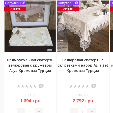
Популярный
Популярный
П
Акция
Акция
Прямоугольная скатерть
Велюровая скатерть с
велюровая с кружевом
салфетками набор Azra Set
Asya Кремовая Турция
Кремовая Турция
0
0
1 823 грн.
2 980 грн.
1 694 грн.
2 792 грн.
-
+
-
+